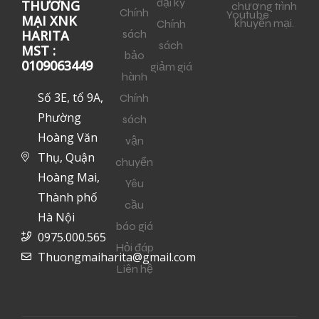
đại ký
THƯƠNG
chương trình
Chính
Youtube
MẠI XNK
khuyến mại.
Chính
sách
HARITA
sách
MST :
bảo
0109063449
giảm giá
hành
Số 3E, tổ 9A,
Chính
Phường
sách
Hoàng Văn
vận
Thụ, Quận
chuyển
Hoàng Mai,
Yêu
Thành phố
cầu
Hà Nội
báo giá
0975.000.565
Hỏi đáp
Thuongmaiharita@gmail.com
Liên hệ