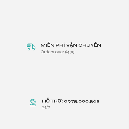
MIỄN PHÍ VẬN CHUYỂN
Orders over $499
HỖ TRỢ: 0975.000.565
24/7