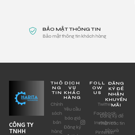
BẢO MẬT THÔNG TIN
Bảo mật thông tin khách hàng
THÔ
DỊCH
FOLL
ĐĂNG
NG
VỤ
OW
KÝ ĐỂ
TIN
KHÁC
US
NHẬN
HÀNG
KHUYẾN
Chính
Twitter
MÃI
Yêu cầu
sách
Facebook
Đăng ký để
báo giá
bán
Instagram
nhận các tin
CÔNG TY
Đăng ký
tức và
TNHH
hàng
Pinterest