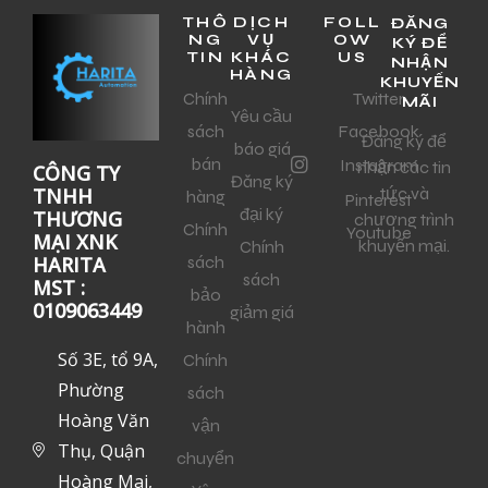
THÔ
DỊCH
FOLL
ĐĂNG
NG
VỤ
OW
KÝ ĐỂ
TIN
KHÁC
US
NHẬN
HÀNG
KHUYẾN
Chính
Twitter
MÃI
Yêu cầu
sách
Facebook
Đăng ký để
báo giá
bán
Instagram
nhận các tin
CÔNG TY
Đăng ký
tức và
TNHH
hàng
Pinterest
đại ký
THƯƠNG
chương trình
Chính
Youtube
MẠI XNK
khuyến mại.
Chính
sách
HARITA
sách
MST :
bảo
0109063449
giảm giá
hành
Số 3E, tổ 9A,
Chính
Phường
sách
Hoàng Văn
vận
Thụ, Quận
chuyển
Hoàng Mai,