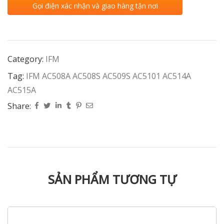
Gọi điện xác nhận và giao hàng tận nơi
Category:
IFM
Tag:
IFM AC508A AC508S AC509S AC5101 AC514A
AC515A
Share:
SẢN PHẨM TƯƠNG TỰ