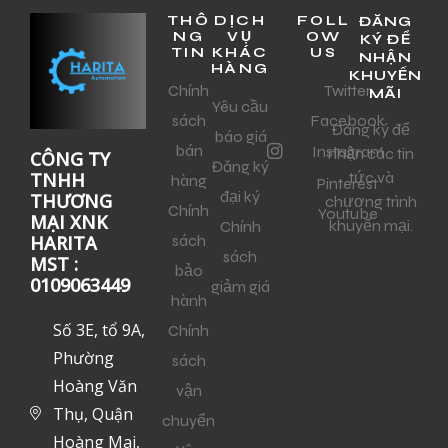
THÔ
DỊCH
FOLL
ĐĂNG
NG
VỤ
OW
KÝ ĐỂ
TIN
KHÁC
US
NHẬN
HÀNG
KHUYẾN
Chính
Twitter
MÃI
Yêu cầu
sách
Facebook
Đăng ký để
báo giá
bán
Instagram
nhận các tin
CÔNG TY
Đăng ký
tức và
TNHH
hàng
Pinterest
đại ký
THƯƠNG
chương trình
Chính
Youtube
MẠI XNK
khuyến mại.
Chính
sách
HARITA
sách
MST :
bảo
0109063449
giảm giá
hành
Số 3E, tổ 9A,
Chính
Phường
sách
Hoàng Văn
vận
Thụ, Quận
chuyển
Hoàng Mai,