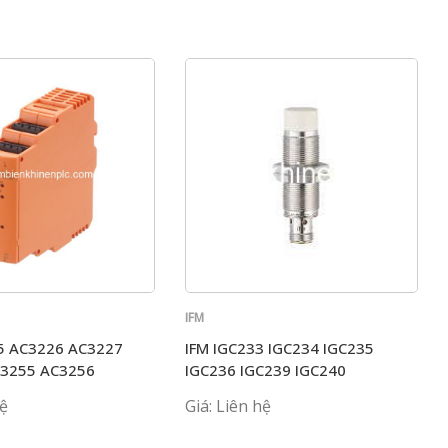
IFM
5 AC3226 AC3227
IFM IGC233 IGC234 IGC235
C3255 AC3256
IGC236 IGC239 IGC240
hệ
Giá: Liên hệ