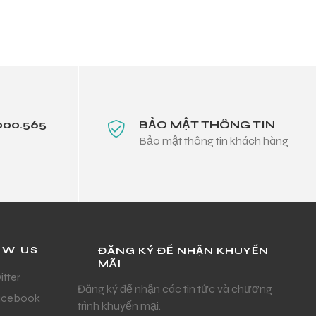
000.565
BẢO MẬT THÔNG TIN
Bảo mật thông tin khách hàng
OW US
ĐĂNG KÝ ĐỂ NHẬN KHUYẾN
MÃI
itter
Đăng ký để nhận các tin tức và chương
acebook
trình khuyến mại.