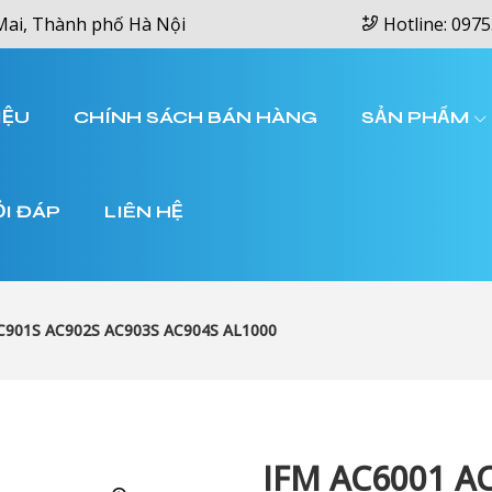
Mai, Thành phố Hà Nội
Hotline: 0975
IỆU
CHÍNH SÁCH BÁN HÀNG
SẢN PHẨM
ỎI ĐÁP
LIÊN HỆ
C901S AC902S AC903S AC904S AL1000
IFM AC6001 A