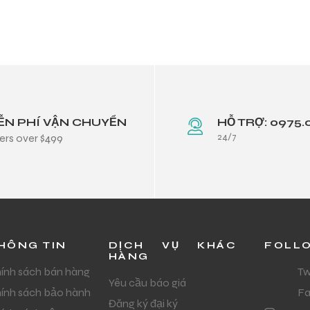
ỄN PHÍ VẬN CHUYỂN
HỖ TRỢ: 0975.
24/7
ers over $499
HÔNG TIN
DỊCH VỤ KHÁC
FOLL
HÀNG
ính sách bán hàng
Tw
Yêu cầu báo giá
ính sách bảo hành
F
Đăng ký đại ký