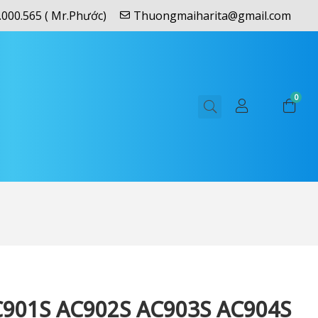
.000.565 ( Mr.Phước)
Thuongmaiharita@gmail.com
0
C901S AC902S AC903S AC904S