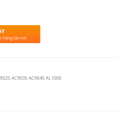
AY
o hàng tận nơi
902S AC903S AC904S AL1000