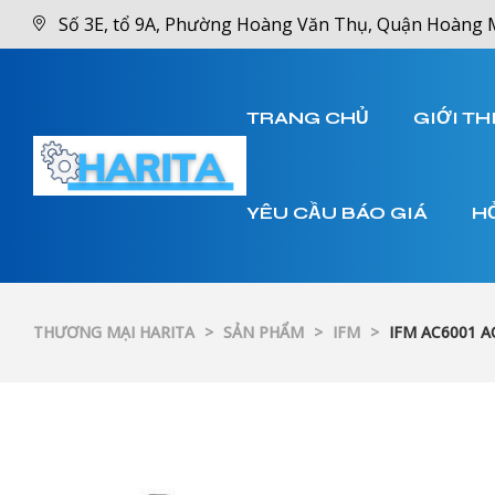
Số 3E, tổ 9A, Phường Hoàng Văn Thụ, Quận Hoàng 
TRANG CHỦ
GIỚI TH
YÊU CẦU BÁO GIÁ
H
THƯƠNG MẠI HARITA
>
SẢN PHẨM
>
IFM
>
IFM AC6001 A