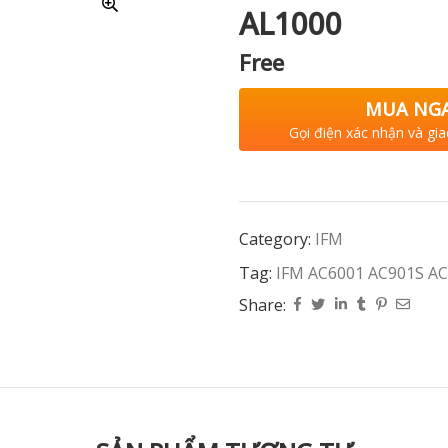
AL1000
Free
MUA NG
Gọi điện xác nhận và gia
Category:
IFM
Tag:
IFM AC6001 AC901S AC
Share: