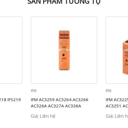
SẢN PHẨM TƯƠNG TỰ
IFM
IFM
218 IFS219
IFM AC3259 AC3264 AC3266
IFM AC322
AC326A AC327A AC336A
AC3251 A
Giá: Liên hệ
Giá: Liên 