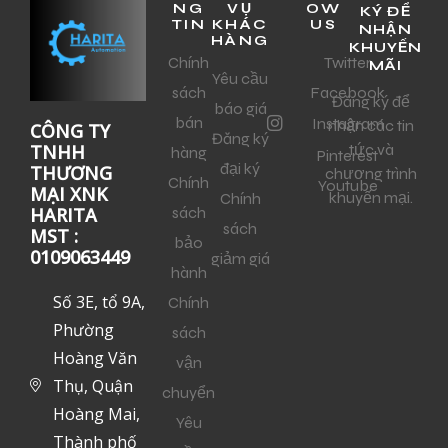
NG
VỤ
OW
KÝ ĐỂ
TIN
KHÁC
US
NHẬN
HÀNG
KHUYẾN
Chính
Twitter
MÃI
Yêu cầu
sách
Facebook
Đăng ký để
báo giá
bán
Instagram
nhận các tin
CÔNG TY
Đăng ký
tức và
TNHH
hàng
Pinterest
đại ký
THƯƠNG
chương trình
Chính
Youtube
MẠI XNK
khuyến mại.
Chính
sách
HARITA
sách
MST :
bảo
0109063449
giảm giá
hành
Số 3E, tổ 9A,
Chính
Phường
sách
Hoàng Văn
vận
Thụ, Quận
chuyển
Hoàng Mai,
Yêu
Thành phố