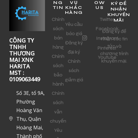
NG
VỤ
OW
KÝ ĐỂ
TIN
KHÁC
US
NHẬN
HÀNG
KHUYẾN
Chính
Twitter
MÃI
Yêu cầu
sách
Facebook
Đăng ký để
báo giá
bán
Instagram
nhận các tin
CÔNG TY
Đăng ký
tức và
TNHH
hàng
Pinterest
đại ký
THƯƠNG
chương trình
Chính
Youtube
MẠI XNK
khuyến mại.
Chính
sách
HARITA
sách
MST :
bảo
0109063449
giảm giá
hành
Số 3E, tổ 9A,
Chính
Phường
sách
Hoàng Văn
vận
Thụ, Quận
chuyển
Hoàng Mai,
Yêu
Thành phố