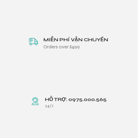
MIỄN PHÍ VẬN CHUYỂN
Orders over $499
HỖ TRỢ: 0975.000.565
24/7