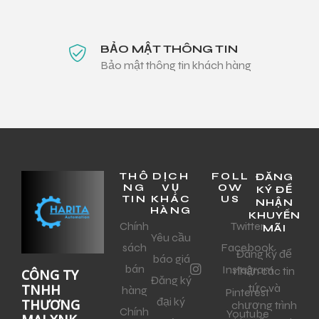
BẢO MẬT THÔNG TIN
Bảo mật thông tin khách hàng
THÔ
DỊCH
FOLL
ĐĂNG
NG
VỤ
OW
KÝ ĐỂ
TIN
KHÁC
US
NHẬN
HÀNG
KHUYẾN
Chính
Twitter
MÃI
Yêu cầu
sách
Facebook
Đăng ký để
báo giá
bán
Instagram
nhận các tin
CÔNG TY
Đăng ký
tức và
TNHH
hàng
Pinterest
đại ký
THƯƠNG
chương trình
Chính
Youtube