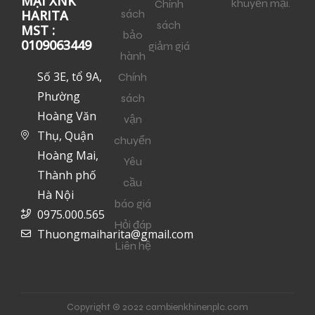
MẠI XNK
khuyến mại.
Chính
sách
HARITA
sách
MST :
bảo
0109063449
giảm giá
hành
Số 3E, tổ 9A,
Chính
Phường
sách
Hoàng Văn
vận
Thụ, Quận
chuyển
Hoàng Mai,
Yêu
Thành phố
cầu
Hà Nội
báo giá
0975.000.565
Hỏi đáp
Thuongmaiharita@gmail.com
Liên hệ
Copyright © 2022 cambienkhinenplc.com