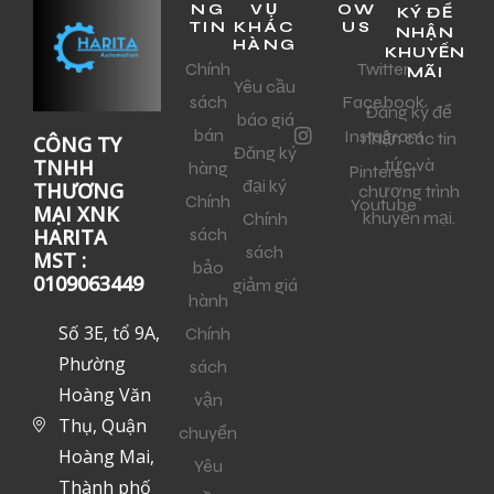
NG
VỤ
OW
KÝ ĐỂ
TIN
KHÁC
US
NHẬN
HÀNG
KHUYẾN
Chính
Twitter
MÃI
Yêu cầu
sách
Facebook
Đăng ký để
báo giá
bán
Instagram
nhận các tin
CÔNG TY
Đăng ký
tức và
TNHH
hàng
Pinterest
đại ký
THƯƠNG
chương trình
Chính
Youtube
MẠI XNK
khuyến mại.
Chính
sách
HARITA
sách
MST :
bảo
0109063449
giảm giá
hành
Số 3E, tổ 9A,
Chính
Phường
sách
Hoàng Văn
vận
Thụ, Quận
chuyển
Hoàng Mai,
Yêu
Thành phố