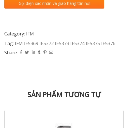
Gọi điện xác nhận và giao hàng tận nơi
Category:
IFM
Tag:
IFM IE5369 IE5372 IE5373 IE5374 IE5375 IE5376
Share:
SẢN PHẨM TƯƠNG TỰ