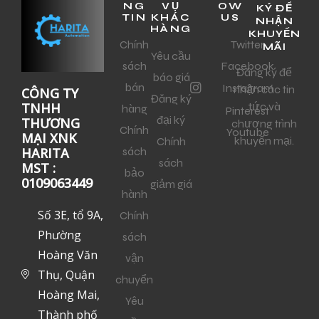
NG
VỤ
OW
KÝ ĐỂ
TIN
KHÁC
US
NHẬN
HÀNG
KHUYẾN
Chính
Twitter
MÃI
Yêu cầu
sách
Facebook
Đăng ký để
báo giá
bán
Instagram
nhận các tin
CÔNG TY
Đăng ký
tức và
TNHH
hàng
Pinterest
đại ký
THƯƠNG
chương trình
Chính
Youtube
MẠI XNK
khuyến mại.
Chính
sách
HARITA
sách
MST :
bảo
0109063449
giảm giá
hành
Số 3E, tổ 9A,
Chính
Phường
sách
Hoàng Văn
vận
Thụ, Quận
chuyển
Hoàng Mai,
Yêu
Thành phố