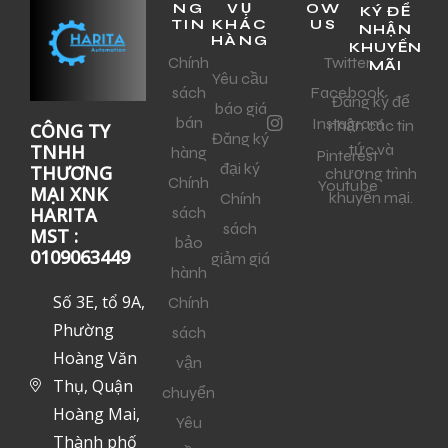
NG
VỤ
OW
KÝ ĐỂ
TIN
KHÁC
US
NHẬN
HÀNG
KHUYẾN
Chính
Twitter
MÃI
Yêu cầu
sách
Facebook
Đăng ký để
báo giá
bán
Instagram
nhận các tin
CÔNG TY
Đăng ký
tức và
TNHH
hàng
Pinterest
đại ký
THƯƠNG
chương trình
Chính
Youtube
MẠI XNK
khuyến mại.
Chính
sách
HARITA
sách
MST :
bảo
0109063449
giảm giá
hành
Số 3E, tổ 9A,
Chính
Phường
sách
Hoàng Văn
vận
Thụ, Quận
chuyển
Hoàng Mai,
Yêu
Thành phố