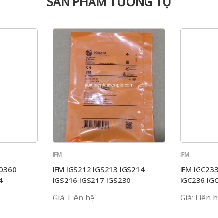
SẢN PHẨM TƯƠNG TỰ
IFM
IFM
G0360
IFM IGS212 IGS213 IGS214
IFM IGC23
4
IGS216 IGS217 IGS230
IGC236 IG
Giá: Liên hệ
Giá: Liên 