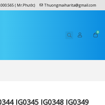
.000.565 ( Mr.Phước)
Thuongmaiharita@gmail.com
0
0344 IG0345 IG0348 IG0349