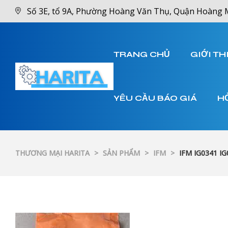
Số 3E, tổ 9A, Phường Hoàng Văn Thụ, Quận Hoàng 
TRANG CHỦ
GIỚI TH
YÊU CẦU BÁO GIÁ
H
THƯƠNG MẠI HARITA
>
SẢN PHẨM
>
IFM
>
IFM IG0341 IG