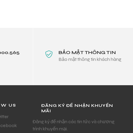
000.565
BẢO MẬT THÔNG TIN
Bảo mật thông tin khách hàng
OW US
ĐĂNG KÝ ĐỂ NHẬN KHUYẾN
MÃI
itter
Đăng ký để nhận các tin tức và chương
acebook
trình khuyến mại.