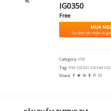
IG0350
Free
MUA NG
Gọi điện xác nhận và gia
Category:
IFM
Tag:
IFM IG0341 IG0344 IG0
Share: