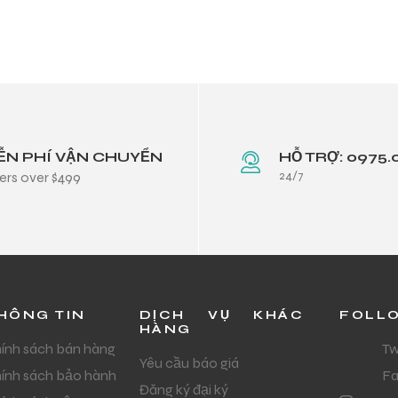
ỄN PHÍ VẬN CHUYỂN
HỖ TRỢ: 0975.
24/7
ers over $499
HÔNG TIN
DỊCH VỤ KHÁC
FOLL
HÀNG
ính sách bán hàng
Tw
Yêu cầu báo giá
ính sách bảo hành
F
Đăng ký đại ký