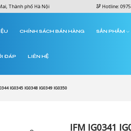
Mai, Thành phố Hà Nội
Hotline: 0975
IỆU
CHÍNH SÁCH BÁN HÀNG
SẢN PHẨM
ỎI ĐÁP
LIÊN HỆ
0344 IG0345 IG0348 IG0349 IG0350
IFM IG0341 IG