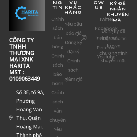
NG
VỤ
OW
KÝ ĐỂ
TIN
KHÁC
US
NHẬN
HÀNG
KHUYẾN
Chính
Twitter
MÃI
Yêu cầu
sách
Facebook
Đăng ký để
báo giá
bán
Instagram
nhận các tin
CÔNG TY
Đăng ký
tức và
TNHH
hàng
Pinterest
đại ký
THƯƠNG
chương trình
Chính
Youtube
MẠI XNK
khuyến mại.
Chính
sách
HARITA
sách
MST :
bảo
0109063449
giảm giá
hành
Số 3E, tổ 9A,
Chính
Phường
sách
Hoàng Văn
vận
Thụ, Quận
chuyển
Hoàng Mai,
Yêu
Thành phố