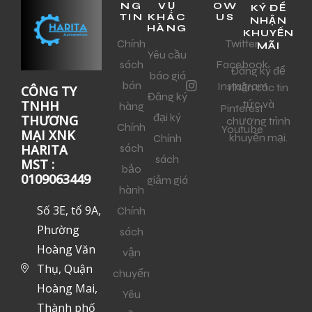
NG
VỤ
OW
KÝ ĐỂ
TIN
KHÁC
US
NHẬN
HÀNG
KHUYẾN
Chính
Twitter
MÃI
Yêu cầu
sách
Facebook
Đăng ký để
báo giá
bán
Instagram
nhận các tin
CÔNG TY
Đăng ký
tức và
TNHH
hàng
Pinterest
đại ký
THƯƠNG
chương trình
Chính
Youtube
MẠI XNK
khuyến mại.
Chính
sách
HARITA
sách
MST :
bảo
0109063449
giảm giá
hành
Số 3E, tổ 9A,
Chính
Phường
sách
Hoàng Văn
vận
Thụ, Quận
chuyển
Hoàng Mai,
Yêu
Thành phố