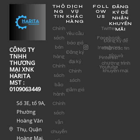
THÔ
DỊCH
FOLL
ĐĂNG
NG
VỤ
OW
KÝ ĐỂ
TIN
KHÁC
US
NHẬN
HÀNG
KHUYẾN
Chính
Twitter
MÃI
Yêu cầu
sách
Facebook
Đăng ký để
báo giá
bán
Instagram
nhận các tin
CÔNG TY
Đăng ký
tức và
TNHH
hàng
Pinterest
đại ký
THƯƠNG
chương trình
Chính
Youtube
MẠI XNK
khuyến mại.
Chính
sách
HARITA
sách
MST :
bảo
0109063449
giảm giá
hành
Số 3E, tổ 9A,
Chính
Phường
sách
Hoàng Văn
vận
Thụ, Quận
chuyển
Hoàng Mai,