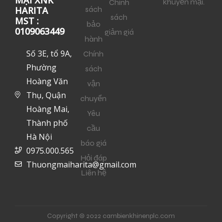
MẠI XNK
khuyến mại.
Chính
sách
HARITA
sách
MST :
bảo
0109063449
giảm giá
hành
Số 3E, tổ 9A,
Chính
Phường
sách
Hoàng Văn
vận
Thụ, Quận
chuyển
Hoàng Mai,
Yêu
Thành phố
cầu
Hà Nội
báo giá
0975.000.565
Hỏi đáp
Thuongmaiharita@gmail.com
Liên hệ
Copyright © 2022 cambienkhinenplc.com