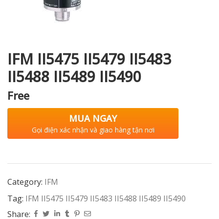
i XNK
IFM II5475 II5479 II5483
II5488 II5489 II5490
Free
MUA NGAY
Gọi điện xác nhận và giao hàng tận nơi
Category:
IFM
Tag:
IFM II5475 II5479 II5483 II5488 II5489 II5490
Share: