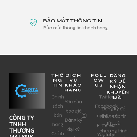
BẢO MẬT THÔNG TIN
Bảo mật thông tin khách hàng
THÔ
DỊCH
FOLL
ĐĂNG
NG
VỤ
OW
KÝ ĐỂ
TIN
KHÁC
US
NHẬN
HÀNG
KHUYẾN
Chính
Twitter
MÃI
Yêu cầu
sách
Facebook
Đăng ký để
báo giá
bán
Instagram
nhận các tin
CÔNG TY
Đăng ký
tức và
TNHH
hàng
Pinterest
đại ký
THƯƠNG
chương trình
Chính
Youtube