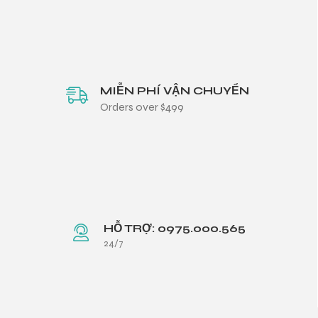
MIỄN PHÍ VẬN CHUYỂN
Orders over $499
HỖ TRỢ: 0975.000.565
24/7