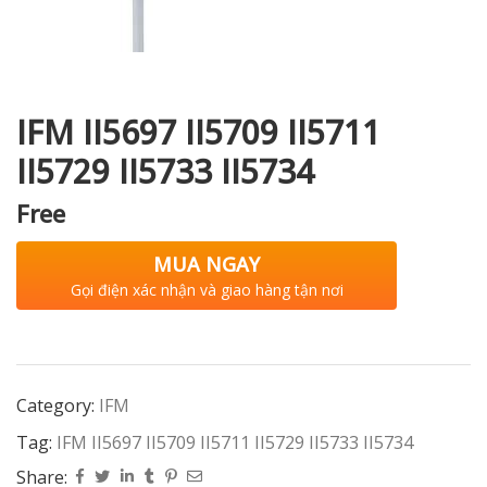
i XNK
IFM II5697 II5709 II5711
II5729 II5733 II5734
Free
MUA NGAY
Gọi điện xác nhận và giao hàng tận nơi
Category:
IFM
Tag:
IFM II5697 II5709 II5711 II5729 II5733 II5734
Share: