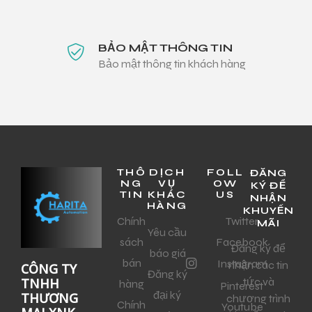
BẢO MẬT THÔNG TIN
Bảo mật thông tin khách hàng
THÔ
DỊCH
FOLL
ĐĂNG
NG
VỤ
OW
KÝ ĐỂ
TIN
KHÁC
US
NHẬN
HÀNG
KHUYẾN
Chính
Twitter
MÃI
Yêu cầu
sách
Facebook
Đăng ký để
báo giá
bán
Instagram
nhận các tin
CÔNG TY
Đăng ký
tức và
TNHH
hàng
Pinterest
đại ký
THƯƠNG
chương trình
Chính
Youtube