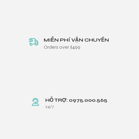
MIỄN PHÍ VẬN CHUYỂN
Orders over $499
HỖ TRỢ: 0975.000.565
24/7