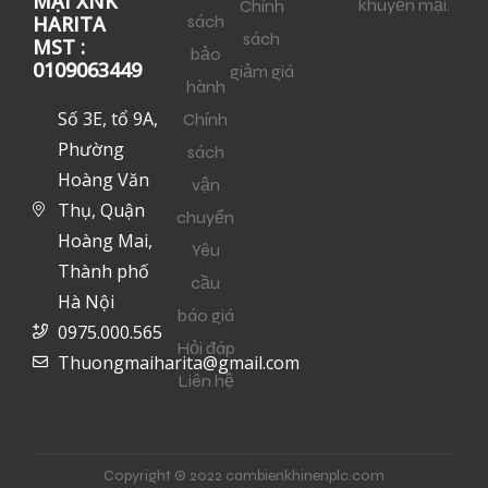
MẠI XNK
khuyến mại.
Chính
sách
HARITA
sách
MST :
bảo
0109063449
giảm giá
hành
Số 3E, tổ 9A,
Chính
Phường
sách
Hoàng Văn
vận
Thụ, Quận
chuyển
Hoàng Mai,
Yêu
Thành phố
cầu
Hà Nội
báo giá
0975.000.565
Hỏi đáp
Thuongmaiharita@gmail.com
Liên hệ
Copyright © 2022 cambienkhinenplc.com