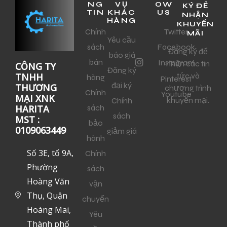
NG
VỤ
OW
KÝ ĐỂ
TIN
KHÁC
US
NHẬN
HÀNG
KHUYẾN
Chính
Twitter
MÃI
Yêu cầu
sách
Facebook
Đăng ký để
báo giá
bán
Instagram
nhận các tin
CÔNG TY
Đăng ký
tức và
TNHH
hàng
Pinterest
đại ký
THƯƠNG
chương trình
Chính
Youtube
MẠI XNK
khuyến mại.
Chính
sách
HARITA
sách
MST :
bảo
0109063449
giảm giá
hành
Số 3E, tổ 9A,
Chính
Phường
sách
Hoàng Văn
vận
Thụ, Quận
chuyển
Hoàng Mai,
Yêu
Thành phố