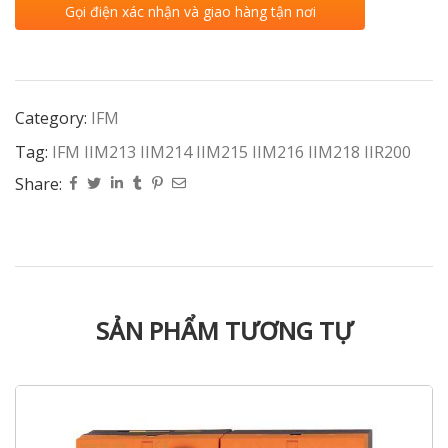
Gọi điện xác nhận và giao hàng tận nơi
Category:
IFM
Tag:
IFM IIM213 IIM214 IIM215 IIM216 IIM218 IIR200
Share:
SẢN PHẨM TƯƠNG TỰ