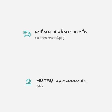
MIỄN PHÍ VẬN CHUYỂN
Orders over $499
HỖ TRỢ: 0975.000.565
24/7