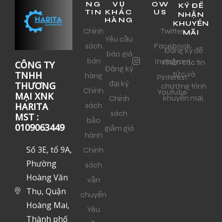
NG
VỤ
OW
KÝ ĐỂ
TIN
KHÁC
US
NHẬN
HÀNG
KHUYẾN
Chính
Twitter
MÃI
Yêu cầu
sách
Facebook
Đăng ký để
báo giá
bán
Instagram
nhận các tin
CÔNG TY
Đăng ký
tức và
TNHH
hàng
Pinterest
đại ký
THƯƠNG
chương trình
Chính
Youtube
MẠI XNK
khuyến mại.
Chính
sách
HARITA
sách
MST :
bảo
0109063449
giảm giá
hành
Số 3E, tổ 9A,
Chính
Phường
sách
Hoàng Văn
vận
Thụ, Quận
chuyển
Hoàng Mai,
Yêu
Thành phố