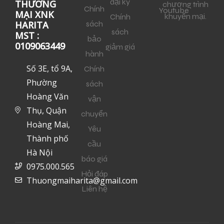
đại ký
THƯƠNG
chương trình
Chính
Youtube
MẠI XNK
khuyến mại.
Chính
sách
HARITA
sách
MST :
bảo
0109063449
giảm giá
hành
Số 3E, tổ 9A,
Chính
Phường
sách
Hoàng Văn
vận
Thụ, Quận
chuyển
Hoàng Mai,
Yêu
Thành phố
cầu
Hà Nội
báo giá
0975.000.565
Hỏi đáp
Thuongmaiharita@gmail.com
Liên hệ