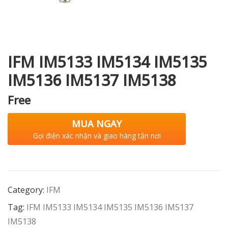
i XNK
IFM IM5133 IM5134 IM5135
IM5136 IM5137 IM5138
Free
MUA NGAY
Gọi điện xác nhận và giao hàng tận nơi
Category:
IFM
Tag:
IFM IM5133 IM5134 IM5135 IM5136 IM5137
IM5138