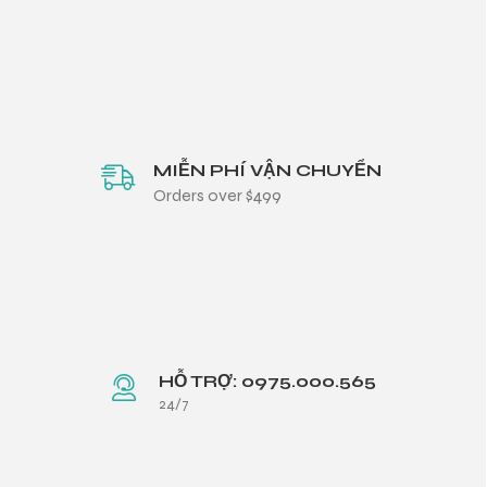
MIỄN PHÍ VẬN CHUYỂN
Orders over $499
HỖ TRỢ: 0975.000.565
24/7