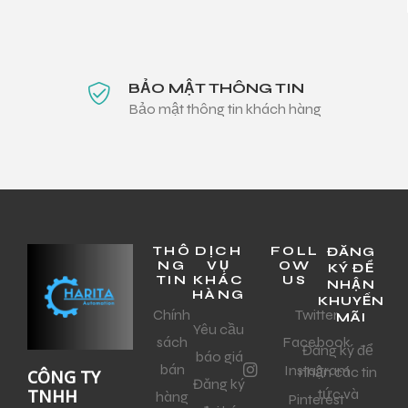
BẢO MẬT THÔNG TIN
Bảo mật thông tin khách hàng
THÔ
DỊCH
FOLL
ĐĂNG
NG
VỤ
OW
KÝ ĐỂ
TIN
KHÁC
US
NHẬN
HÀNG
KHUYẾN
Chính
Twitter
MÃI
Yêu cầu
sách
Facebook
Đăng ký để
báo giá
bán
Instagram
nhận các tin
CÔNG TY
Đăng ký
tức và
TNHH
hàng
Pinterest