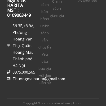
MẠI XNK
khuyến mại.
Chính
sách
HARITA
sách
MST :
bảo
0109063449
giảm giá
hành
Số 3E, tổ 9A,
Chính
Phường
sách
Hoàng Văn
vận
Thụ, Quận
chuyển
Hoàng Mai,
Yêu
Thành phố
cầu
Hà Nội
báo giá
0975.000.565
Hỏi đáp
Thuongmaiharita@gmail.com
Liên hệ
Copyright © 2022 cambienkhinenplc.com