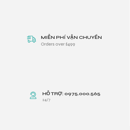
MIỄN PHÍ VẬN CHUYỂN
Orders over $499
HỖ TRỢ: 0975.000.565
24/7