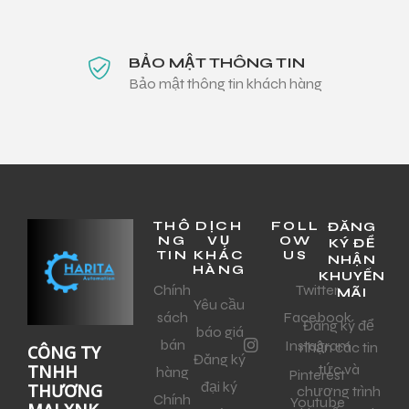
BẢO MẬT THÔNG TIN
Bảo mật thông tin khách hàng
THÔ
DỊCH
FOLL
ĐĂNG
NG
VỤ
OW
KÝ ĐỂ
TIN
KHÁC
US
NHẬN
HÀNG
KHUYẾN
Chính
Twitter
MÃI
Yêu cầu
sách
Facebook
Đăng ký để
báo giá
bán
Instagram
nhận các tin
CÔNG TY
Đăng ký
tức và
TNHH
hàng
Pinterest
đại ký
THƯƠNG
chương trình
Chính
Youtube