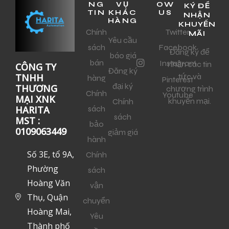
NG
VỤ
OW
KÝ ĐỂ
TIN
KHÁC
US
NHẬN
HÀNG
KHUYẾN
Chính
Twitter
MÃI
Yêu cầu
sách
Facebook
Đăng ký để
báo giá
bán
Instagram
nhận các tin
CÔNG TY
Đăng ký
tức và
TNHH
hàng
Pinterest
đại ký
THƯƠNG
chương trình
Chính
Youtube
MẠI XNK
khuyến mại.
Chính
sách
HARITA
sách
MST :
bảo
0109063449
giảm giá
hành
Số 3E, tổ 9A,
Chính
Phường
sách
Hoàng Văn
vận
Thụ, Quận
chuyển
Hoàng Mai,
Yêu
Thành phố