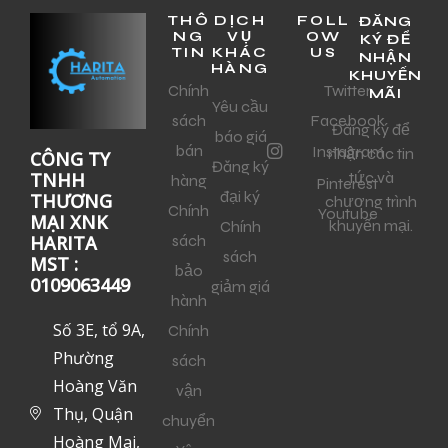
THÔ
DỊCH
FOLL
ĐĂNG
NG
VỤ
OW
KÝ ĐỂ
TIN
KHÁC
US
NHẬN
HÀNG
KHUYẾN
Chính
Twitter
MÃI
Yêu cầu
sách
Facebook
Đăng ký để
báo giá
bán
Instagram
nhận các tin
CÔNG TY
Đăng ký
tức và
TNHH
hàng
Pinterest
đại ký
THƯƠNG
chương trình
Chính
Youtube
MẠI XNK
khuyến mại.
Chính
sách
HARITA
sách
MST :
bảo
0109063449
giảm giá
hành
Số 3E, tổ 9A,
Chính
Phường
sách
Hoàng Văn
vận
Thụ, Quận
chuyển
Hoàng Mai,