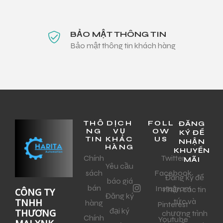
BẢO MẬT THÔNG TIN
Bảo mật thông tin khách hàng
THÔ
DỊCH
FOLL
ĐĂNG
NG
VỤ
OW
KÝ ĐỂ
TIN
KHÁC
US
NHẬN
HÀNG
KHUYẾN
Chính
Twitter
MÃI
Yêu cầu
sách
Facebook
Đăng ký để
báo giá
bán
Instagram
nhận các tin
CÔNG TY
Đăng ký
tức và
TNHH
hàng
Pinterest
đại ký
THƯƠNG
chương trình
Chính
Youtube