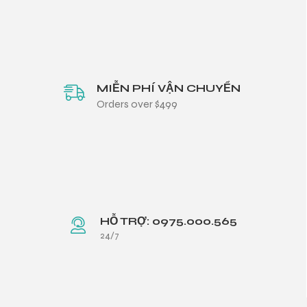
MIỄN PHÍ VẬN CHUYỂN
Orders over $499
HỖ TRỢ: 0975.000.565
24/7