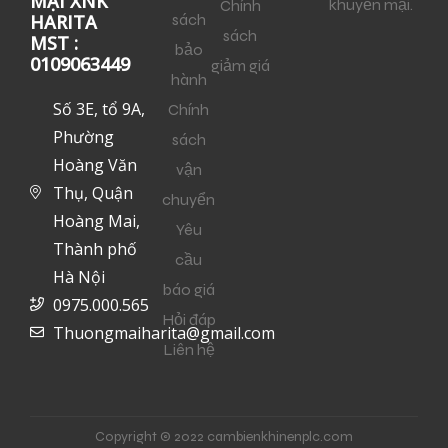
MẠI XNK
khuyến mại.
Chính
sách
HARITA
sách
MST :
bảo
0109063449
giảm giá
hành
Số 3E, tổ 9A,
Chính
Phường
sách
Hoàng Văn
vận
Thụ, Quận
chuyển
Hoàng Mai,
Yêu
Thành phố
cầu
Hà Nội
báo giá
0975.000.565
Hỏi đáp
Thuongmaiharita@gmail.com
Liên hệ
Copyright © 2022 cambienkhinenplc.com