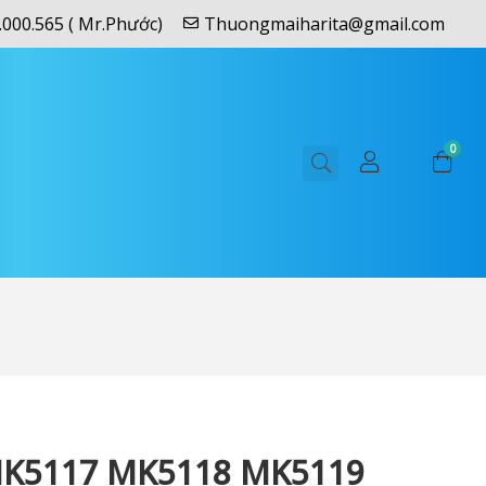
.000.565 ( Mr.Phước)
Thuongmaiharita@gmail.com
0
MK5117 MK5118 MK5119