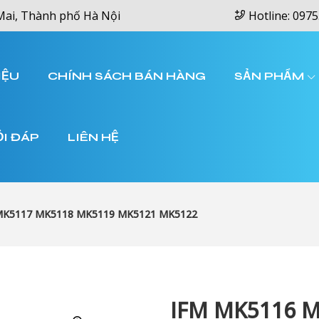
Mai, Thành phố Hà Nội
Hotline: 0975
IỆU
CHÍNH SÁCH BÁN HÀNG
SẢN PHẨM
ỎI ĐÁP
LIÊN HỆ
MK5117 MK5118 MK5119 MK5121 MK5122
IFM MK5116 