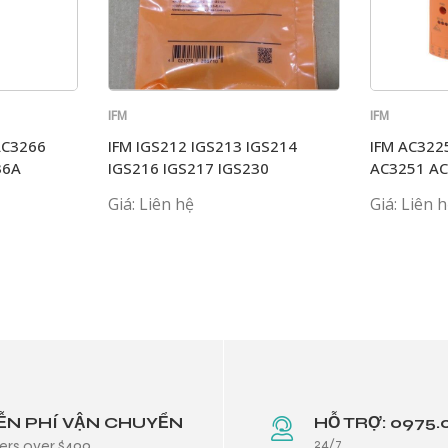
IFM
IFM
AC3266
IFM IGS212 IGS213 IGS214
IFM AC322
36A
IGS216 IGS217 IGS230
AC3251 A
Giá: Liên hệ
Giá: Liên 
ỄN PHÍ VẬN CHUYỂN
HỖ TRỢ: 0975.
24/7
ers over $499