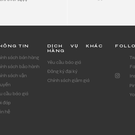
HÔNG TIN
DỊCH VỤ KHÁC
FOLL
HÀNG
ính sách bán hàng
Tw
Yêu cầu báo giá
ính sách bảo hành
F
Đăng ký đại ký
ính sách vận
In
Chính sách giảm giá
uyển
Pi
u cầu báo giá
Yo
i đáp
ên hệ