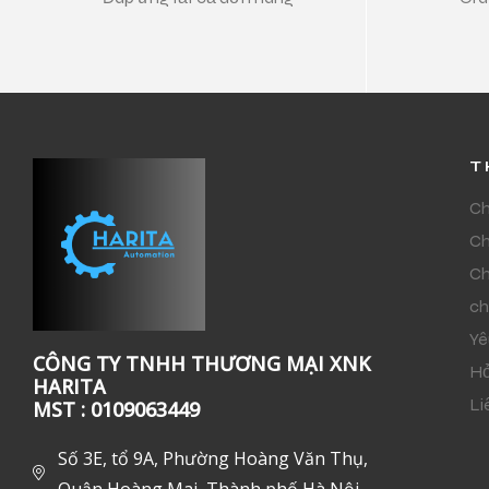
T
Ch
Ch
Ch
ch
Yê
CÔNG TY TNHH THƯƠNG MẠI XNK
Hỏ
HARITA
Li
MST : 0109063449
Số 3E, tổ 9A, Phường Hoàng Văn Thụ,
Quận Hoàng Mai, Thành phố Hà Nội