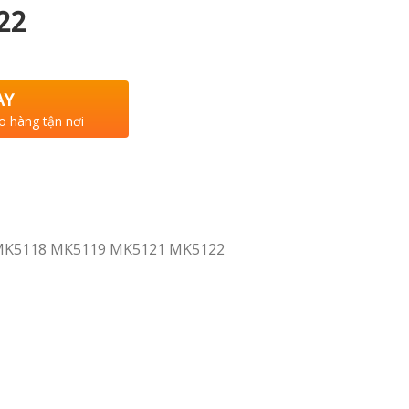
22
AY
o hàng tận nơi
MK5118 MK5119 MK5121 MK5122