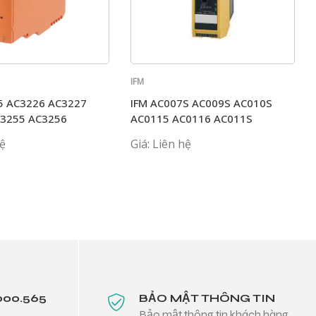
IFM
5 AC3226 AC3227
IFM AC007S AC009S AC010S
C3255 AC3256
AC0115 AC0116 AC011S
hệ
Giá: Liên hệ
000.565
BẢO MẬT THÔNG TIN
Bảo mật thông tin khách hàng