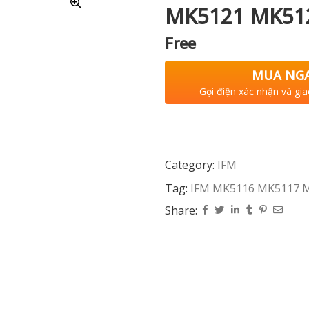
MK5121 MK51
Free
MUA NG
Gọi điện xác nhận và gia
Category:
IFM
Tag:
IFM MK5116 MK5117 
Share: