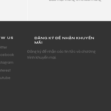
OW US
ĐĂNG KÝ ĐỂ NHẬN KHUYẾN
MÃI
itter
Đăng ký để nhận các tin tức và chương
acebook
trình khuyến mại.
stagram
nterest
utube