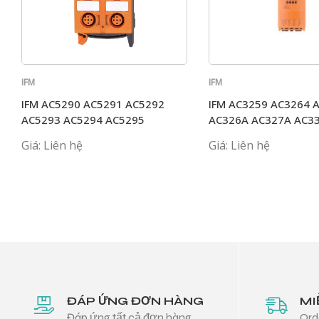
IFM
IFM
IFM AC5290 AC5291 AC5292
IFM AC3259 AC3264 
AC5293 AC5294 AC5295
AC326A AC327A AC3
Giá: Liên hệ
Giá: Liên hệ
ĐÁP ỨNG ĐƠN HÀNG
MI
Đáp ứng tất cả đơn hàng
Ord