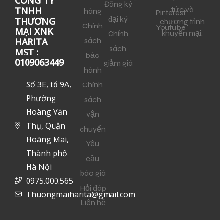
CÔNG TY
Đăng ký
tức và
TNHH
hàng
Pinterest
đại ký
THƯƠNG
chương trình
Chính
Youtube
MẠI XNK
khuyến mại.
Chính
sách
HARITA
sách
MST :
bảo
0109063449
giảm giá
hành
Số 3E, tổ 9A,
Chính
Phường
sách
Hoàng Văn
vận
Thụ, Quận
chuyển
Hoàng Mai,
Yêu
Thành phố
cầu
Hà Nội
báo giá
0975.000.565
Hỏi đáp
Thuongmaiharita@gmail.com
Liên hệ