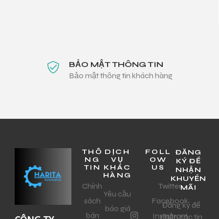
BẢO MẬT THÔNG TIN
Bảo mật thông tin khách hàng
THÔ
DỊCH
FOLL
ĐĂNG
NG
VỤ
OW
KÝ ĐỂ
TIN
KHÁC
US
NHẬN
HÀNG
KHUYẾN
Chính
Twitter
MÃI
Yêu cầu
sách
Facebook
Đăng ký để
báo giá
bán
Instagram
nhận các tin