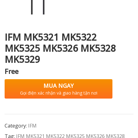
i XNK
IFM MK5321 MK5322
MK5325 MK5326 MK5328
MK5329
Free
MUA NGAY
Gọi điện xác nhận và giao hàng tận nơi
Category:
IFM
Tag:
IFM MK5321 MK5322 MK5325 MK5326 MK5328