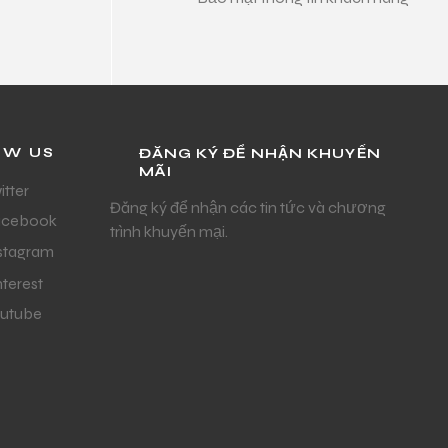
OW US
ĐĂNG KÝ ĐỂ NHẬN KHUYẾN
MÃI
itter
Đăng ký để nhận các tin tức và chương
acebook
trình khuyến mại.
stagram
nterest
utube