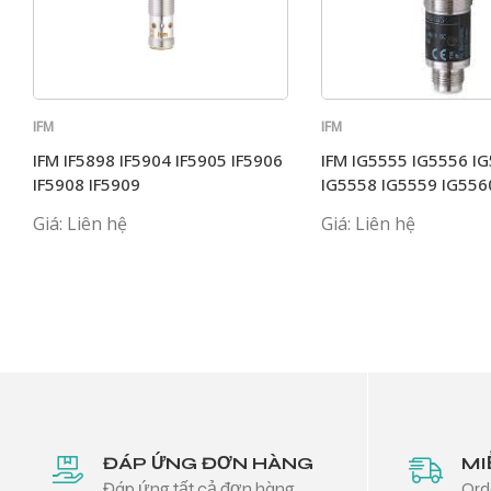
IFM
IFM
IFM IF5898 IF5904 IF5905 IF5906
IFM IG5555 IG5556 I
IF5908 IF5909
IG5558 IG5559 IG556
Giá: Liên hệ
Giá: Liên hệ
ĐÁP ỨNG ĐƠN HÀNG
MI
Đáp ứng tất cả đơn hàng
Ord