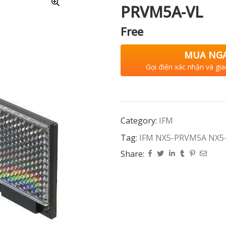
PRVM5A-VL
Free
MUA NG
Gọi điện xác nhận và gia
Category:
IFM
Tag:
IFM NX5-PRVM5A NX5
Share: