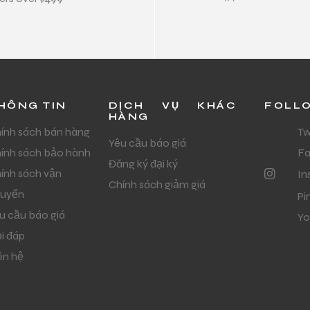
HÔNG TIN
DỊCH VỤ KHÁC
FOLL
HÀNG
ính sách bán hàng
Tw
Yêu cầu báo giá
ính sách bảo hành
F
Đăng ký đại ký
ính sách vận
In
Chính sách giảm giá
uyển
Pi
u cầu báo giá
Yo
i đáp
ên hệ