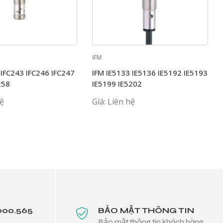
IFM
 IFC243 IFC246 IFC247
IFM IE5133 IE5136 IE5192 IE5193
258
IE5199 IE5202
hệ
Giá: Liên hệ
000.565
BẢO MẬT THÔNG TIN
Bảo mật thông tin khách hàng