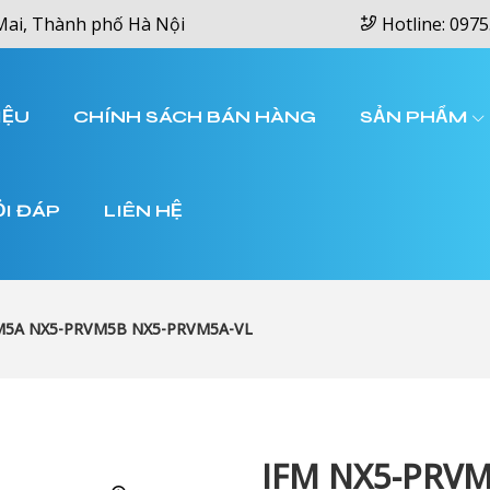
Mai, Thành phố Hà Nội
Hotline: 0975
IỆU
CHÍNH SÁCH BÁN HÀNG
SẢN PHẨM
ỎI ĐÁP
LIÊN HỆ
M5A NX5-PRVM5B NX5-PRVM5A-VL
IFM NX5-PRVM