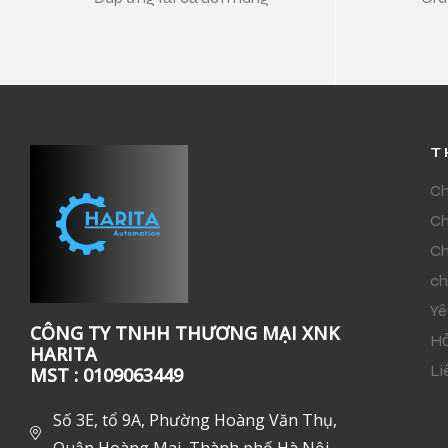
T
Ch
Ch
Ch
ch
Yê
CÔNG TY TNHH THƯƠNG MẠI XNK
Hỏ
HARITA
Li
MST : 0109063449
Số 3E, tổ 9A, Phường Hoàng Văn Thụ,
Quận Hoàng Mai, Thành phố Hà Nội