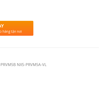
AY
o hàng tận nơi
-PRVM5B NX5-PRVM5A-VL