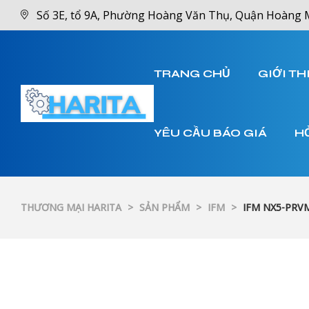
Số 3E, tổ 9A, Phường Hoàng Văn Thụ, Quận Hoàng 
TRANG CHỦ
GIỚI TH
YÊU CẦU BÁO GIÁ
H
THƯƠNG MẠI HARITA
>
SẢN PHẨM
>
IFM
>
IFM NX5-PRV