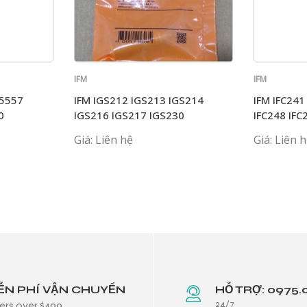
IFM
IFM
G5557
IFM IGS212 IGS213 IGS214
IFM IFC241
0
IGS216 IGS217 IGS230
IFC248 IFC
Giá: Liên hệ
Giá: Liên 
ỄN PHÍ VẬN CHUYỂN
HỖ TRỢ: 0975.
24/7
ers over $499