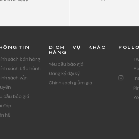
HÔNG TIN
DỊCH VỤ KHÁC
FOLL
HÀNG
ính sách bán hàng
Tw
Yêu cầu báo giá
ính sách bảo hành
F
Đăng ký đại ký
ính sách vận
In
Chính sách giảm giá
uyển
Pi
u cầu báo giá
Yo
i đáp
ên hệ