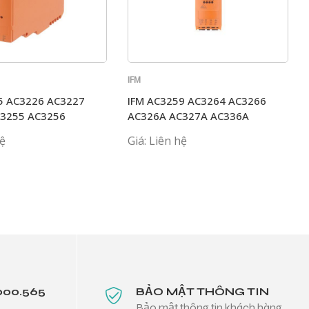
IFM
5 AC3226 AC3227
IFM AC3259 AC3264 AC3266
C3255 AC3256
AC326A AC327A AC336A
hệ
Giá: Liên hệ
000.565
BẢO MẬT THÔNG TIN
Bảo mật thông tin khách hàng