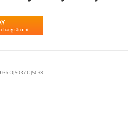
AY
o hàng tận nơi
5036 OJ5037 OJ5038