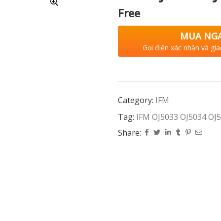
Free
MUA NG
Gọi điện xác nhận và gia
Category:
IFM
Tag:
IFM OJ5033 OJ5034 OJ
Share: