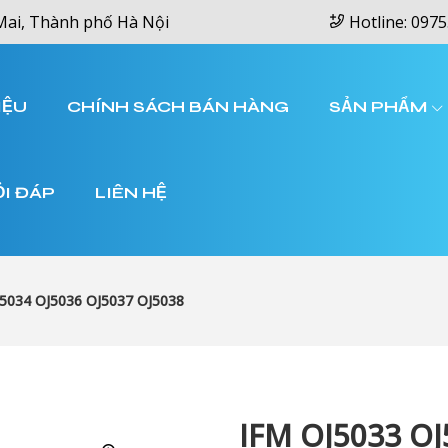
Mai, Thành phố Hà Nội
Hotline: 0975
IỆU
CHÍNH SÁCH BÁN HÀNG
SẢN PHẨM
ỎI ĐÁP
LIÊN HỆ
5034 OJ5036 OJ5037 OJ5038
IFM OJ5033 OJ