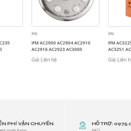
IFM
IFM
GC235
IFM AC2900 AC2904 AC2910
IFM AC322
0
AC2916 AC2923 AC3000
AC3251 A
Giá: Liên hệ
Giá: Liên 
ỄN PHÍ VẬN CHUYỂN
HỖ TRỢ: 0975.
24/7
ers over $499