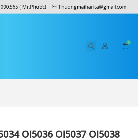
.000.565 ( Mr.Phước)
Thuongmaiharita@gmail.com
0
5034 OJ5036 OJ5037 OJ5038