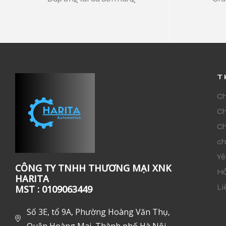
T
Ch
Ch
Ch
ch
Yê
CÔNG TY TNHH THƯƠNG MẠI XNK
Hỏ
HARITA
Li
MST : 0109063449
Số 3E, tổ 9A, Phường Hoàng Văn Thụ,
Quận Hoàng Mai, Thành phố Hà Nội