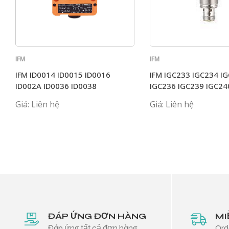
IFM
IFM
IFM ID0014 ID0015 ID0016
IFM IGC233 IGC234 I
ID002A ID0036 ID0038
IGC236 IGC239 IGC24
Giá: Liên hệ
Giá: Liên hệ
ĐÁP ỨNG ĐƠN HÀNG
MI
Đáp ứng tất cả đơn hàng
Ord