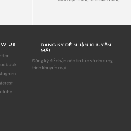
OW US
ĐĂNG KÝ ĐỂ NHẬN KHUYẾN
MÃI
itter
Đăng ký để nhận các tin tức và chương
acebook
trình khuyến mại.
stagram
nterest
utube