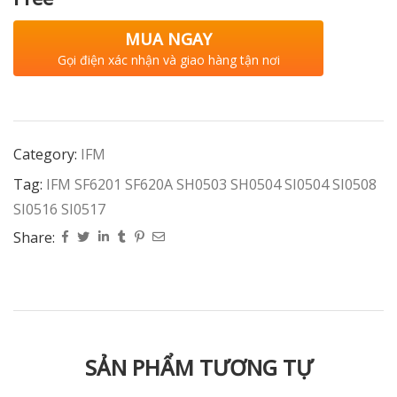
MUA NGAY
Gọi điện xác nhận và giao hàng tận nơi
Category:
IFM
Tag:
IFM SF6201 SF620A SH0503 SH0504 SI0504 SI0508
SI0516 SI0517
Share:
SẢN PHẨM TƯƠNG TỰ