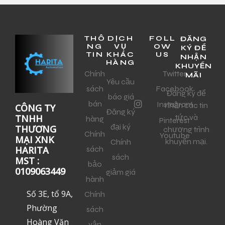
THÔ
DỊCH
FOLL
ĐĂNG
NG
VỤ
OW
KÝ ĐỂ
TIN
KHÁC
US
NHẬN
HÀNG
KHUYẾN
Chính
Twitter
MÃI
Yêu cầu
sách
Facebook
Đăng ký để
báo giá
bán
Instagram
nhận các tin
CÔNG TY
Đăng ký
tức và
TNHH
hàng
Pinterest
đại ký
THƯƠNG
chương trình
Chính
Youtube
MẠI XNK
khuyến mại.
Chính
sách
HARITA
sách
MST :
bảo
0109063449
giảm giá
hành
Số 3E, tổ 9A,
Chính
Phường
sách
Hoàng Văn
vận