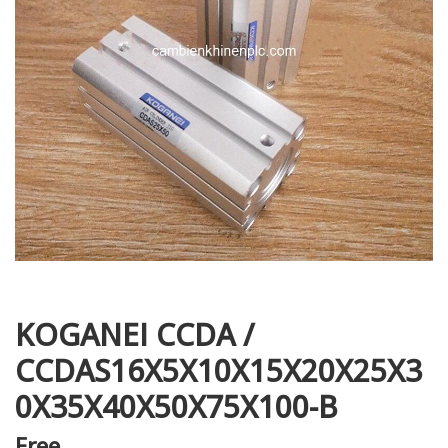
i XNK
KOGANEI CCDA /
CCDAS16X5X10X15X20X25X3
0X35X40X50X75X100-B
Free