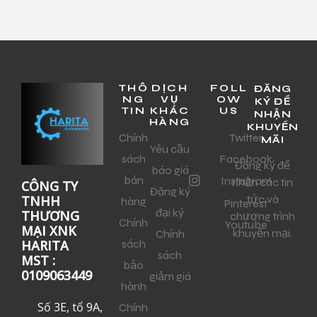
THÔ
DỊCH
FOLL
ĐĂNG
NG
VỤ
OW
KÝ ĐỂ
TIN
KHÁC
US
NHẬN
HÀNG
KHUYẾN
Chính
Twitter
MÃI
Yêu cầu
sách
Facebook
Đăng ký để
báo giá
bán
Instagram
nhận các tin
CÔNG TY
Đăng ký
tức và
TNHH
hàng
Pinterest
đại ký
THƯƠNG
chương trình
Chính
Youtube
MẠI XNK
khuyến mại.
Chính
sách
HARITA
sách
MST :
bảo
0109063449
giảm giá
hành
Số 3E, tổ 9A,
Chính