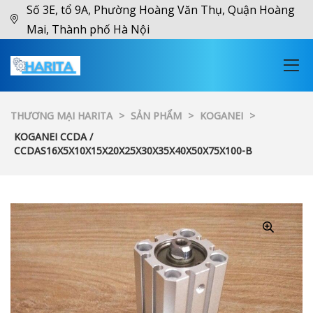
Số 3E, tổ 9A, Phường Hoàng Văn Thụ, Quận Hoàng
Mai, Thành phố Hà Nội
THƯƠNG MẠI HARITA
>
SẢN PHẨM
>
KOGANEI
>
KOGANEI CCDA /
CCDAS16X5X10X15X20X25X30X35X40X50X75X100-B