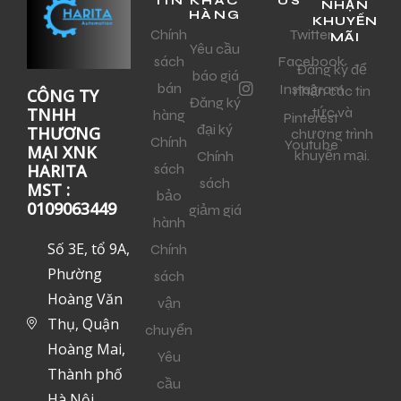
TIN
KHÁC
US
NHẬN
HÀNG
KHUYẾN
Chính
Twitter
MÃI
Yêu cầu
sách
Facebook
Đăng ký để
báo giá
bán
Instagram
nhận các tin
CÔNG TY
Đăng ký
tức và
TNHH
hàng
Pinterest
đại ký
THƯƠNG
chương trình
Chính
Youtube
MẠI XNK
khuyến mại.
Chính
sách
HARITA
sách
MST :
bảo
0109063449
giảm giá
hành
Số 3E, tổ 9A,
Chính
Phường
sách
Hoàng Văn
vận
Thụ, Quận
chuyển
Hoàng Mai,
Yêu
Thành phố
cầu
Hà Nội