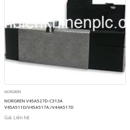
NORGREN
NORGREN V45A527D-C313A
V45A511D/V45A517A./V44A517D
Giá: Liên hệ