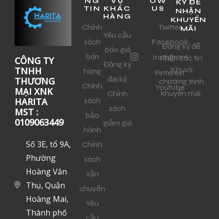
NG
VỤ
OW
KÝ ĐỂ
TIN
KHÁC
US
NHẬN
HÀNG
KHUYẾN
Chính
Twitter
MÃI
Yêu cầu
sách
Facebook
Đăng ký để
báo giá
bán
Instagram
nhận các tin
CÔNG TY
Đăng ký
tức và
TNHH
hàng
Pinterest
đại ký
THƯƠNG
chương trình
Chính
Youtube
MẠI XNK
khuyến mại.
Chính
sách
HARITA
sách
MST :
bảo
0109063449
giảm giá
hành
Số 3E, tổ 9A,
Chính
Phường
sách
Hoàng Văn
vận
Thụ, Quận
chuyển
Hoàng Mai,
Yêu
Thành phố
cầu