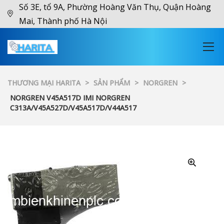
Số 3E, tổ 9A, Phường Hoàng Văn Thụ, Quận Hoàng
Mai, Thành phố Hà Nội
THƯƠNG MẠI HARITA
>
SẢN PHẨM
>
NORGREN
>
NORGREN V45A517D IMI NORGREN
C313A/V45A527D/V45A517D/V44A517