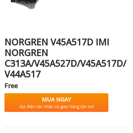
i XNK
NORGREN V45A517D IMI
NORGREN
C313A/V45A527D/V45A517D/
V44A517
Free
MUA NGAY
Gọi điện xác nhận và giao hàng tận nơi