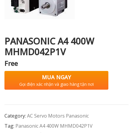
i XNK
PANASONIC A4 400W
MHMD042P1V
Free
MUA NGAY
Gọi điện xác nhận và giao hàng tận nơi
Category:
AC Servo Motors Panasonic
Tag:
Panasonic A4 400W MHMD042P1V