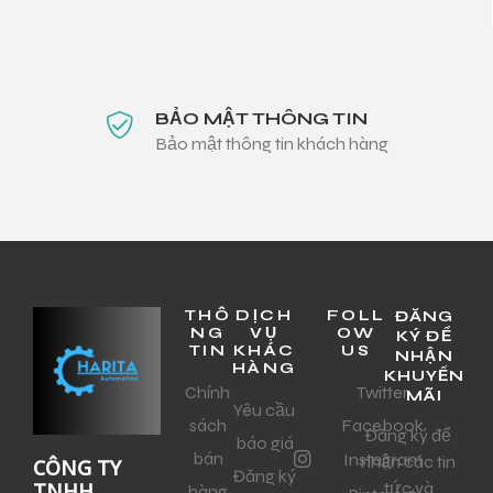
BẢO MẬT THÔNG TIN
Bảo mật thông tin khách hàng
THÔ
DỊCH
FOLL
ĐĂNG
NG
VỤ
OW
KÝ ĐỂ
TIN
KHÁC
US
NHẬN
HÀNG
KHUYẾN
Chính
Twitter
MÃI
Yêu cầu
sách
Facebook
Đăng ký để
báo giá
bán
Instagram
nhận các tin
CÔNG TY
Đăng ký
tức và
TNHH
hàng