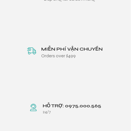
MIỄN PHÍ VẬN CHUYỂN
Orders over $499
HỖ TRỢ: 0975.000.565
24/7