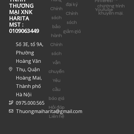
Pinterest
đại ký
THƯƠNG
chương trình
Chính
Youtube
MẠI XNK
khuyến mại.
Chính
sách
HARITA
sách
MST :
bảo
0109063449
giảm giá
hành
Số 3E, tổ 9A,
Chính
Phường
sách
Hoàng Văn
vận
Thụ, Quận
chuyển
Hoàng Mai,
Yêu
Thành phố
cầu
Hà Nội
báo giá
0975.000.565
Hỏi đáp
Thuongmaiharita@gmail.com
Liên hệ