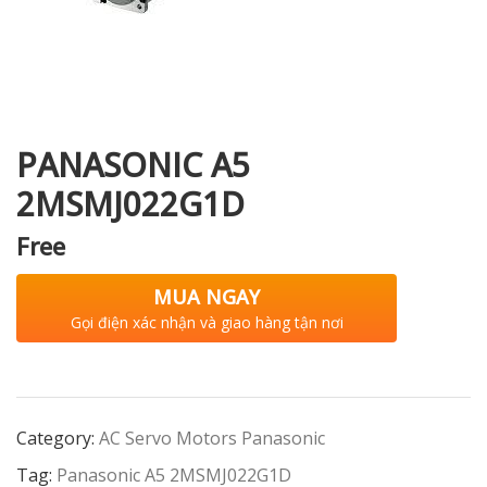
i XNK
PANASONIC A5
2MSMJ022G1D
Free
MUA NGAY
Gọi điện xác nhận và giao hàng tận nơi
Category:
AC Servo Motors Panasonic
Tag:
Panasonic A5 2MSMJ022G1D