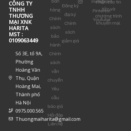
bán
Instagram
nhận các tin
CÔNG TY
Đăng ký
tức và
TNHH
hàng
Pinterest
đại ký
THƯƠNG
chương trình
Chính
Youtube
MẠI XNK
khuyến mại.
Chính
sách
HARITA
sách
MST :
bảo
0109063449
giảm giá
hành
Số 3E, tổ 9A,
Chính
Phường
sách
Hoàng Văn
vận
Thụ, Quận
chuyển
Hoàng Mai,
Yêu
Thành phố
cầu
Hà Nội
báo giá
0975.000.565
Hỏi đáp
Thuongmaiharita@gmail.com
Liên hệ