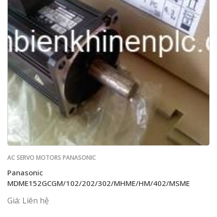
AC SERVO MOTORS PANASONIC
Panasonic
MDME152GCGM/102/202/302/MHME/HM/402/MSME
Giá: Liên hệ