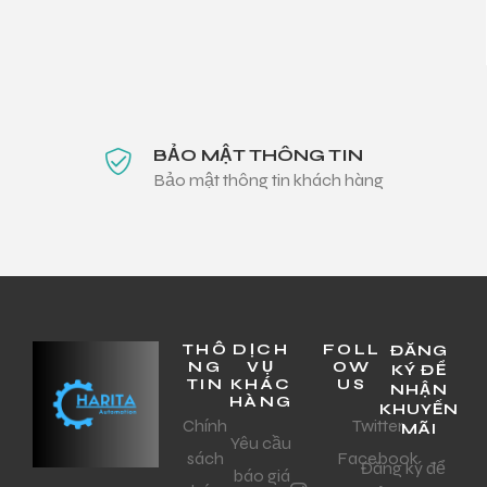
BẢO MẬT THÔNG TIN
Bảo mật thông tin khách hàng
THÔ
DỊCH
FOLL
ĐĂNG
NG
VỤ
OW
KÝ ĐỂ
TIN
KHÁC
US
NHẬN
HÀNG
KHUYẾN
Chính
Twitter
MÃI
Yêu cầu
sách
Facebook
Đăng ký để
báo giá