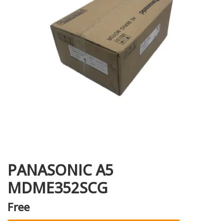
i XNK
PANASONIC A5
MDME352SCG
Free