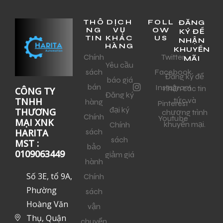
THÔ
DỊCH
FOLL
ĐĂNG
NG
VỤ
OW
KÝ ĐỂ
TIN
KHÁC
US
NHẬN
HÀNG
KHUYẾN
Chính
Twitter
MÃI
Yêu cầu
sách
Facebook
Đăng ký để
báo giá
bán
Instagram
nhận các tin
CÔNG TY
Đăng ký
tức và
TNHH
hàng
Pinterest
đại ký
THƯƠNG
chương trình
Chính
Youtube
MẠI XNK
khuyến mại.
Chính
sách
HARITA
sách
MST :
bảo
0109063449
giảm giá
hành
Số 3E, tổ 9A,
Chính
Phường
sách
Hoàng Văn
vận
Thụ, Quận
chuyển