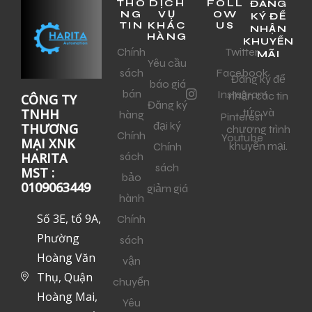
THÔ
DỊCH
FOLL
ĐĂNG
NG
VỤ
OW
KÝ ĐỂ
TIN
KHÁC
US
NHẬN
HÀNG
KHUYẾN
Chính
Twitter
MÃI
Yêu cầu
sách
Facebook
Đăng ký để
báo giá
bán
Instagram
nhận các tin
CÔNG TY
Đăng ký
tức và
TNHH
hàng
Pinterest
đại ký
THƯƠNG
chương trình
Chính
Youtube
MẠI XNK
khuyến mại.
Chính
sách
HARITA
sách
MST :
bảo
0109063449
giảm giá
hành
Số 3E, tổ 9A,
Chính
Phường
sách
Hoàng Văn
vận
Thụ, Quận
chuyển
Hoàng Mai,
Yêu