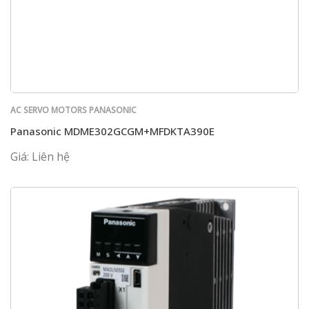
AC SERVO MOTORS PANASONIC
Panasonic MDME302GCGM+MFDKTA390E
Giá: Liên hệ