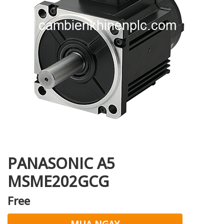
i XNK
PANASONIC A5
MSME202GCG
Free