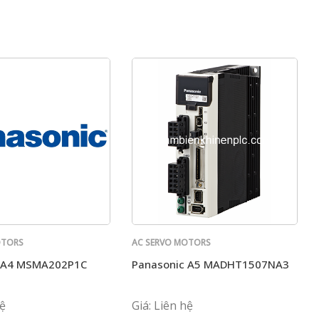
OTORS
AC SERVO MOTORS
PANASONIC
c A4 MSMA202P1C
Panasonic A5 MADHT1507NA3
6M
hệ
Giá: Liên hệ