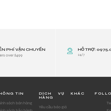
ỄN PHÍ VẬN CHUYỂN
HỖ TRỢ: 0975.
24/7
ers over $499
HÔNG TIN
DỊCH VỤ KHÁC
FOLL
HÀNG
ính sách bán hàng
Tw
Yêu cầu báo giá
ính sách bảo hành
F