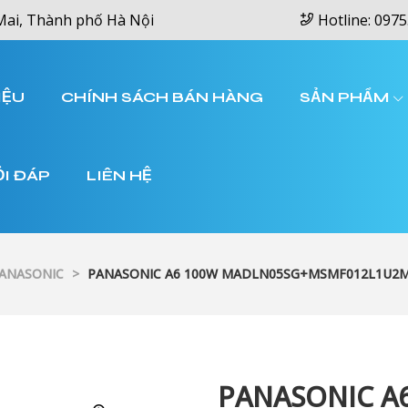
Mai, Thành phố Hà Nội
Hotline: 0975
IỆU
CHÍNH SÁCH BÁN HÀNG
SẢN PHẨM
ỎI ĐÁP
LIÊN HỆ
PANASONIC
>
PANASONIC A6 100W MADLN05SG+MSMF012L1U2
PANASONIC A