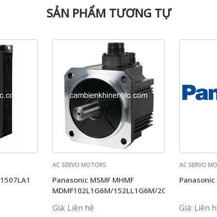
SẢN PHẨM TƯƠNG TỰ
AC SERVO MOTORS
AC SERVO M
PANASONIC
PANASONIC
T1507LA1
Panasonic MSMF MHMF
Panasoni
MDMF102L1G6M/152LL1G6M/202L1G6M/L1H
Giá: Liên hệ
Giá: Liên 