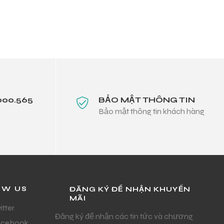
000.565
BẢO MẬT THÔNG TIN
Bảo mật thông tin khách hàng
OW US
ĐĂNG KÝ ĐỂ NHẬN KHUYẾN
MÃI
itter
Đăng ký để nhận các tin tức và chương
acebook