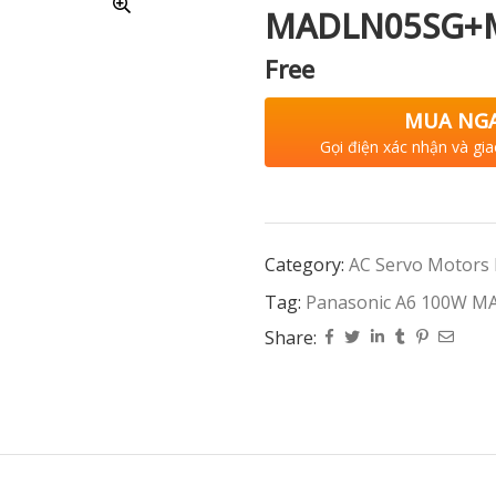
MADLN05SG+
Free
MUA NG
Gọi điện xác nhận và gia
Category:
AC Servo Motors
Tag:
Panasonic A6 100W
Share: