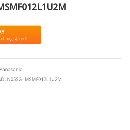
MSMF012L1U2M
AY
o hàng tận nơi
 Panasonic
 MADLN05SG+MSMF012L1U2M