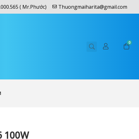
.000.565 ( Mr.Phước)
Thuongmaiharita@gmail.com
0
M
6 100W