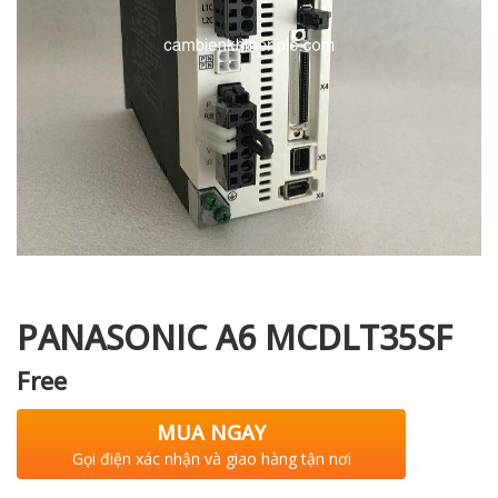
i XNK
PANASONIC A6 MCDLT35SF
Free
MUA NGAY
Gọi điện xác nhận và giao hàng tận nơi