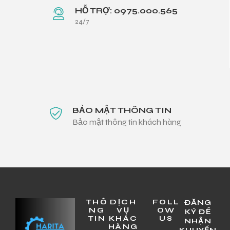
HỖ TRỢ: 0975.000.565
24/7
BẢO MẬT THÔNG TIN
Bảo mật thông tin khách hàng
THÔ
DỊCH
FOLL
ĐĂNG
NG
VỤ
OW
KÝ ĐỂ
TIN
KHÁC
US
NHẬN
HÀNG