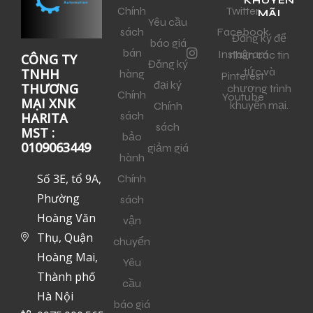
KHUYẾN
Chính
Twitter
MÃI
Yêu cầu
sách
Facebook
Đăng ký để
báo giá
bán
Instagram
nhận các tin
CÔNG TY
Đăng ký
tức và
TNHH
hàng
Pinterest
đại ký
THƯƠNG
chương trình
Chính
Youtube
MẠI XNK
khuyến mại.
Chính
sách
HARITA
sách
MST :
bảo
0109063449
giảm giá
hành
Số 3E, tổ 9A,
Chính
Phường
sách
Hoàng Văn
vận
Thụ, Quận
chuyển
Hoàng Mai,
Yêu
Thành phố
cầu
Hà Nội
báo giá