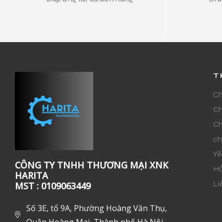
T
Ch
Ch
Ch
ch
Yê
CÔNG TY TNHH THƯƠNG MẠI XNK
Hỏ
HARITA
Li
MST : 0109063449
Số 3E, tổ 9A, Phường Hoàng Văn Thụ,
Quận Hoàng Mai, Thành phố Hà Nội