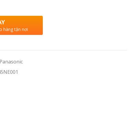
AY
o hàng tận nơi
 Panasonic
45NE001