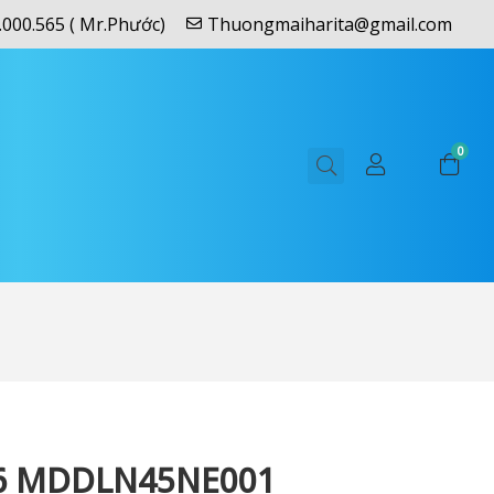
.000.565 ( Mr.Phước)
Thuongmaiharita@gmail.com
0
6 MDDLN45NE001