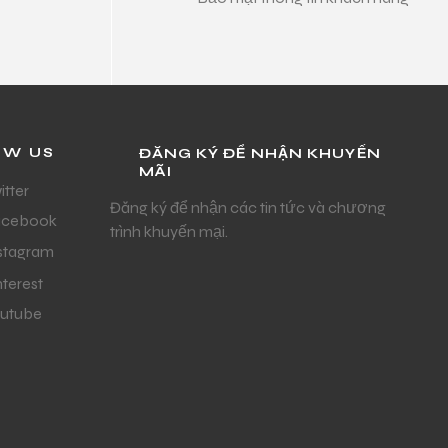
OW US
ĐĂNG KÝ ĐỂ NHẬN KHUYẾN
MÃI
itter
Đăng ký để nhận các tin tức và chương
acebook
trình khuyến mại.
stagram
nterest
utube