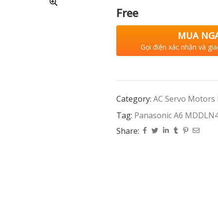
Free
MUA NG
Gọi điện xác nhận và gia
Category:
AC Servo Motors
Tag:
Panasonic A6 MDDLN
Share: