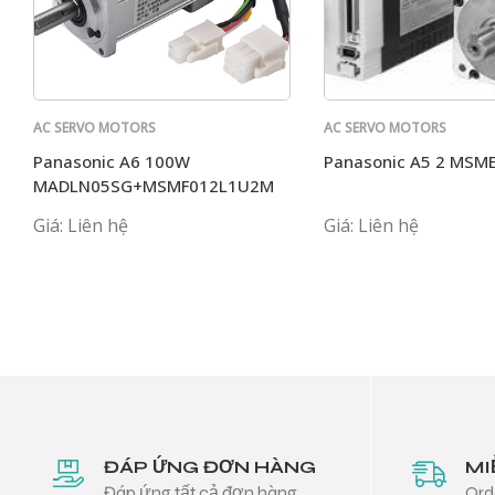
AC SERVO MOTORS
AC SERVO MOTORS
PANASONIC
PANASONIC
Panasonic A6 100W
Panasonic A5 2 MS
MADLN05SG+MSMF012L1U2M
Giá: Liên hệ
Giá: Liên hệ
ĐÁP ỨNG ĐƠN HÀNG
MI
Đáp ứng tất cả đơn hàng
Ord