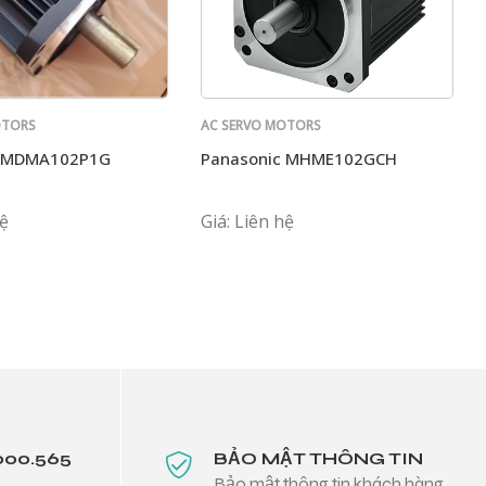
OTORS
AC SERVO MOTORS
PANASONIC
c MDMA102P1G
Panasonic MHME102GCH
hệ
Giá: Liên hệ
000.565
BẢO MẬT THÔNG TIN
Bảo mật thông tin khách hàng