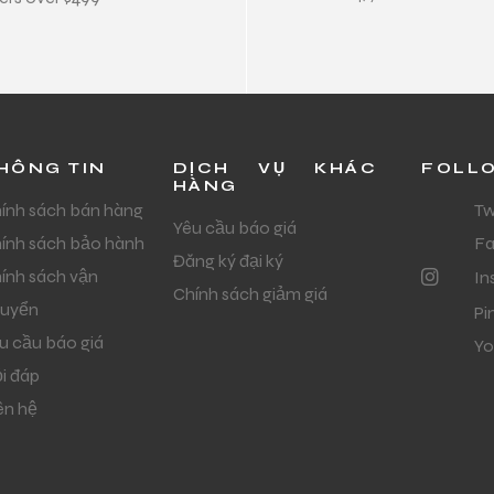
HÔNG TIN
DỊCH VỤ KHÁC
FOLL
HÀNG
ính sách bán hàng
Tw
Yêu cầu báo giá
ính sách bảo hành
F
Đăng ký đại ký
ính sách vận
In
Chính sách giảm giá
uyển
Pi
u cầu báo giá
Yo
i đáp
ên hệ