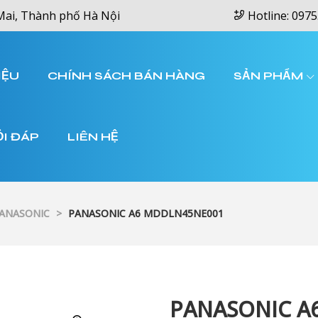
Mai, Thành phố Hà Nội
Hotline: 0975
IỆU
CHÍNH SÁCH BÁN HÀNG
SẢN PHẨM
ỎI ĐÁP
LIÊN HỆ
PANASONIC
>
PANASONIC A6 MDDLN45NE001
PANASONIC A