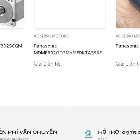
AC SERVO MOTORS
AC SERVO M
PANASONIC
PANASONIC
ME302SCGM
Panasonic
Panasoni
MDME302GCGM+MFDKTA390E
Giá: Liên hệ
Giá: Liên 
ỄN PHÍ VẬN CHUYỂN
HỖ TRỢ: 0975.
24/7
ers over $499