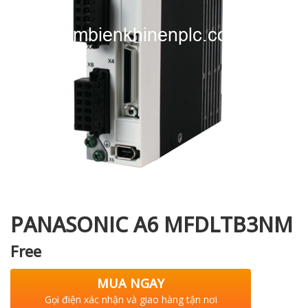
i XNK
PANASONIC A6 MFDLTB3NM
Free
MUA NGAY
Gọi điện xác nhận và giao hàng tận nơi