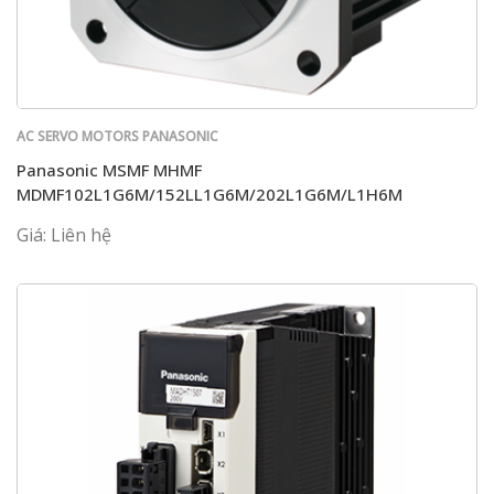
AC SERVO MOTORS PANASONIC
Panasonic MSMF MHMF
MDMF102L1G6M/152LL1G6M/202L1G6M/L1H6M
Giá: Liên hệ