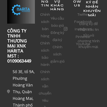
NG
VỤ
OW
KÝ ĐỂ
TIN
KHÁC
US
NHẬN
HÀNG
KHUYẾN
Chính
Twitter
MÃI
Yêu cầu
sách
Facebook
Đăng ký để
báo giá
bán
Instagram
nhận các tin
CÔNG TY
Đăng ký
tức và
TNHH
hàng
Pinterest
đại ký
THƯƠNG
chương trình
Chính
Youtube
MẠI XNK
khuyến mại.
Chính
sách
HARITA
sách
MST :
bảo
0109063449
giảm giá
hành
Số 3E, tổ 9A,
Chính
Phường
sách
Hoàng Văn
vận
Thụ, Quận
chuyển
Hoàng Mai,
Yêu
Thành phố