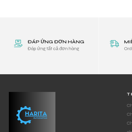
ĐÁP ỨNG ĐƠN HÀNG
MI
Đáp ứng tất cả đơn hàng
Ord
T
Ch
Ch
Ch
ch