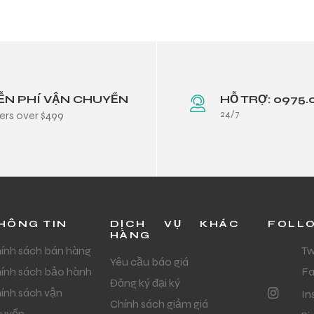
ỄN PHÍ VẬN CHUYỂN
HỖ TRỢ: 0975.
24/7
ers over $499
HÔNG TIN
DỊCH VỤ KHÁC
FOLL
HÀNG
ính sách bán hàng
Tw
Yêu cầu báo giá
ính sách bảo hành
F
Đăng ký đại ký
ính sách vận
In
Chính sách giảm giá
uyển