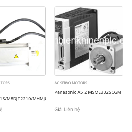
OTORS
AC SERVO MOTORS
PANASONIC
Panasonic A5 2 MSME302SCGM
1S/MBDJT2210/MHMJ082P1S+MCDJT3220
hệ
Giá: Liên hệ