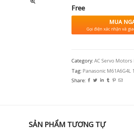
Free
MUA NG
Gọi điện xác nhận và gia
Category:
AC Servo Motors
Tag:
Panasonic M61A6G4L 
Share:
SẢN PHẨM TƯƠNG TỰ