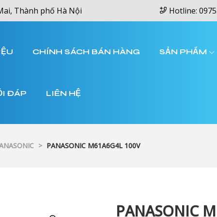
Mai, Thành phố Hà Nội
Hotline: 0975
IỆU
CHÍNH SÁCH BÁN HÀNG
SẢN PHẨM
ỎI ĐÁP
LIÊN HỆ
PANASONIC
>
PANASONIC M61A6G4L 100V
PANASONIC M