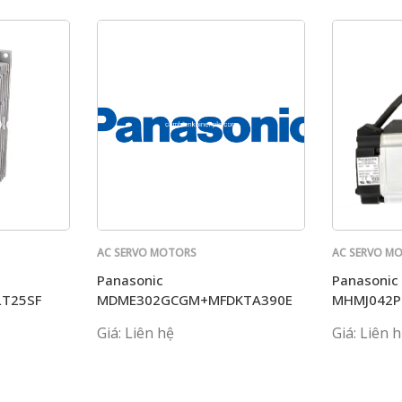
AC SERVO MOTORS
AC SERVO M
PANASONIC
PANASONIC
Panasonic
Panasonic
LT25SF
MDME302GCGM+MFDKTA390E
MHMJ042P
T1107
Giá: Liên hệ
Giá: Liên 