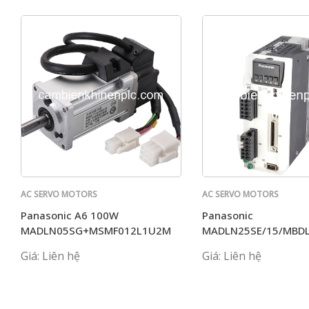
AC SERVO MOTORS
AC SERVO MOTORS
PANASONIC
PANASONIC
Panasonic A6 100W
Panasonic
MADLN05SG+MSMF012L1U2M
MADLN25SE/15/MBD
MCDLN35 G BE MADK
Giá: Liên hệ
Giá: Liên hệ