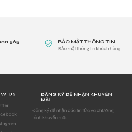
000.565
BẢO MẬT THÔNG TIN
Bảo mật thông tin khách hàng
OW US
ĐĂNG KÝ ĐỂ NHẬN KHUYẾN
MÃI
itter
Đăng ký để nhận các tin tức và chương
acebook
trình khuyến mại.
stagram