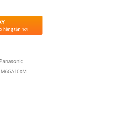
AY
o hàng tận nơi
 Panasonic
M-M6GA10XM