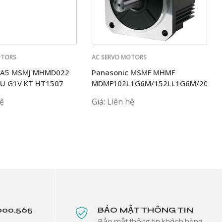
OTORS
AC SERVO MOTORS
PANASONIC
c A5 MSMJ MHMD022
Panasonic MSMF MHMF
MSME
U G1V KT HT1507
MDMF102L1G6M/152LL1G6M/202L
hệ
Giá: Liên hệ
000.565
BẢO MẬT THÔNG TIN
Bảo mật thông tin khách hàng