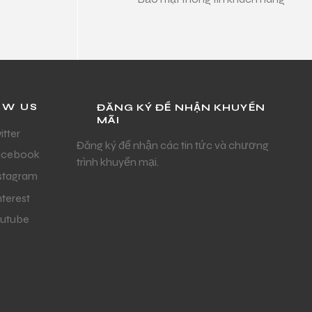
OW US
ĐĂNG KÝ ĐỂ NHẬN KHUYẾN
MÃI
itter
Đăng ký để nhận các tin tức và chương
acebook
trình khuyến mại.
stagram
nterest
utube