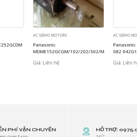
AC SERVO MOTORS
AC SERVO M
PANASONIC
PANASONIC
ME252GCDM
Panasonic
Panasoni
MDME152GCGM/102/202/302/MHME/HM/402/
082 042G1
P1C MHMJ
Giá: Liên hệ
Giá: Liên 
ỄN PHÍ VẬN CHUYỂN
HỖ TRỢ: 0975.
24/7
ers over $499