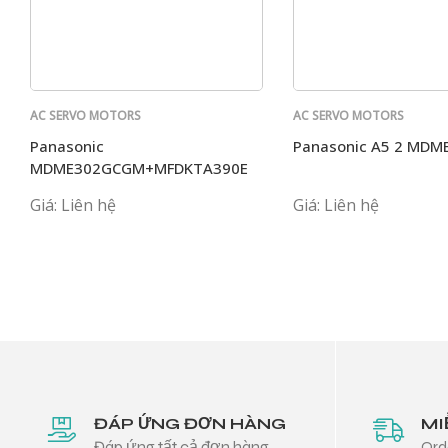
AC SERVO MOTORS
AC SERVO MOTORS
PANASONIC
PANASONIC
Panasonic
Panasonic A5 2 MD
MDME302GCGM+MFDKTA390E
Giá: Liên hệ
Giá: Liên hệ
ĐÁP ỨNG ĐƠN HÀNG
MI
Đáp ứng tất cả đơn hàng
Ord