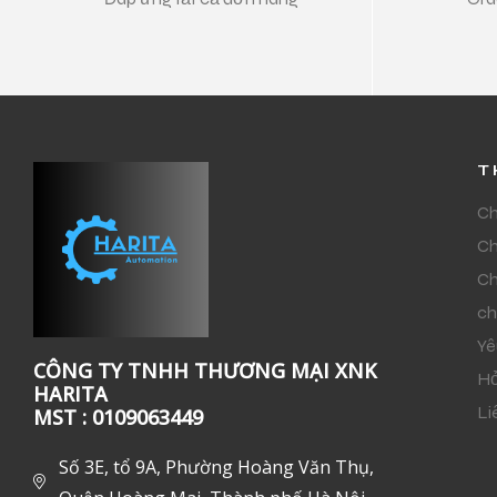
T
Ch
Ch
Ch
ch
Yê
CÔNG TY TNHH THƯƠNG MẠI XNK
Hỏ
HARITA
Li
MST : 0109063449
Số 3E, tổ 9A, Phường Hoàng Văn Thụ,