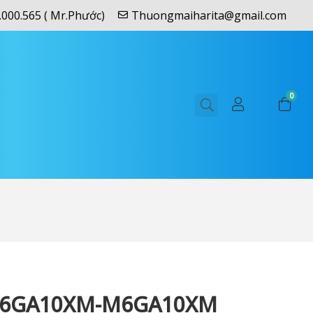
.000.565 ( Mr.Phước)
Thuongmaiharita@gmail.com
0
M6GA10XM-M6GA10XM