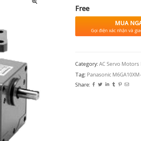
Free
MUA NG
Gọi điện xác nhận và gia
Category:
AC Servo Motors
Tag:
Panasonic M6GA10X
Share: