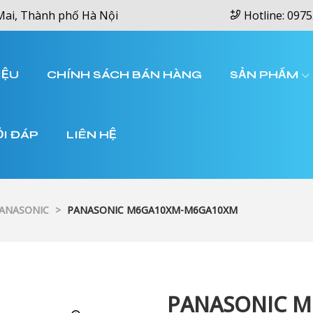
Mai, Thành phố Hà Nội
Hotline: 0975
IỆU
CHÍNH SÁCH BÁN HÀNG
SẢN PHẨM
ỎI ĐÁP
LIÊN HỆ
PANASONIC
>
PANASONIC M6GA10XM-M6GA10XM
PANASONIC 