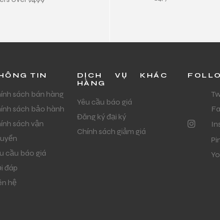
HÔNG TIN
DỊCH VỤ KHÁC
FOLL
HÀNG
ính sách bán hàng
Tw
Yêu cầu báo giá
ính sách bảo hành
F
Đăng ký đại ký
ính sách vận
In
Chính sách giảm giá
uyển
Pi
u cầu báo giá
Yo
i đáp
ên hệ