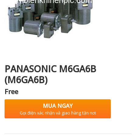
i XNK
PANASONIC M6GA6B
(M6GA6B)
Free
MUA NGAY
Gọi điện xác nhận và giao hàng tận nơi