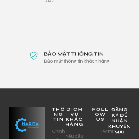
24/7
BẢO MẬT THÔNG TIN
Bảo mật thông tin khách hàng
THÔ
DỊCH
FOLL
ĐĂNG
NG
VỤ
OW
KÝ ĐỂ
TIN
KHÁC
US
NHẬN
HÀNG
KHUYẾN
Chính
Twitter
MÃI
Yêu cầu