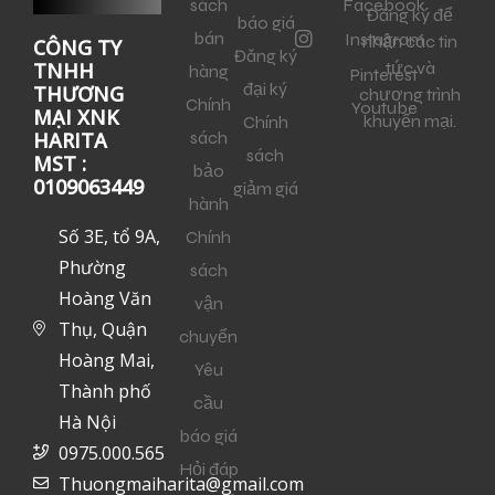
sách
Facebook
Đăng ký để
báo giá
bán
Instagram
nhận các tin
CÔNG TY
Đăng ký
tức và
TNHH
hàng
Pinterest
đại ký
THƯƠNG
chương trình
Chính
Youtube
MẠI XNK
khuyến mại.
Chính
sách
HARITA
sách
MST :
bảo
0109063449
giảm giá
hành
Số 3E, tổ 9A,
Chính
Phường
sách
Hoàng Văn
vận
Thụ, Quận
chuyển
Hoàng Mai,
Yêu
Thành phố
cầu
Hà Nội
báo giá
0975.000.565
Hỏi đáp
Thuongmaiharita@gmail.com