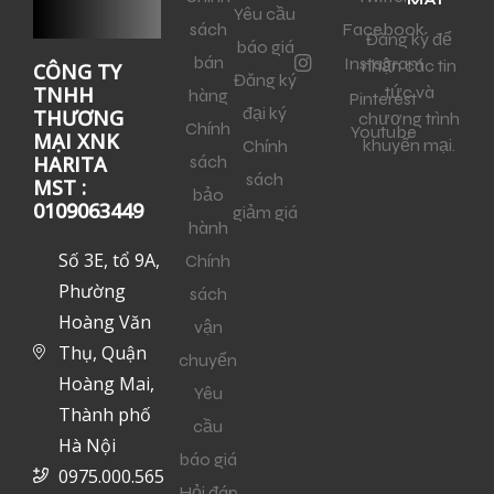
Yêu cầu
sách
Facebook
Đăng ký để
báo giá
bán
Instagram
nhận các tin
CÔNG TY
Đăng ký
tức và
TNHH
hàng
Pinterest
đại ký
THƯƠNG
chương trình
Chính
Youtube
MẠI XNK
khuyến mại.
Chính
sách
HARITA
sách
MST :
bảo
0109063449
giảm giá
hành
Số 3E, tổ 9A,
Chính
Phường
sách
Hoàng Văn
vận
Thụ, Quận
chuyển
Hoàng Mai,
Yêu
Thành phố
cầu
Hà Nội
báo giá
0975.000.565
Hỏi đáp