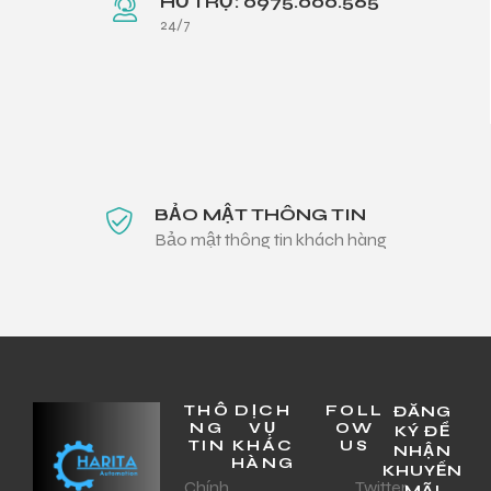
HỖ TRỢ: 0975.000.565
24/7
BẢO MẬT THÔNG TIN
Bảo mật thông tin khách hàng
THÔ
DỊCH
FOLL
ĐĂNG
NG
VỤ
OW
KÝ ĐỂ
TIN
KHÁC
US
NHẬN
HÀNG
KHUYẾN
Chính
Twitter
MÃI