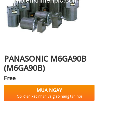
i XNK
PANASONIC M6GA90B
(M6GA90B)
Free
MUA NGAY
Gọi điện xác nhận và giao hàng tận nơi