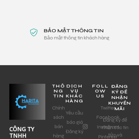
BẢO MẬT THÔNG TIN
Bảo mật thông tin khách hàng
THÔ
DỊCH
FOLL
ĐĂNG
NG
VỤ
OW
KÝ ĐỂ
TIN
KHÁC
US
NHẬN
HÀNG
KHUYẾN
Chính
Twitter
MÃI
Yêu cầu
sách
Facebook
Đăng ký để
báo giá
bán
Instagram
nhận các tin
CÔNG TY
Đăng ký
tức và
TNHH
hàng
Pinterest