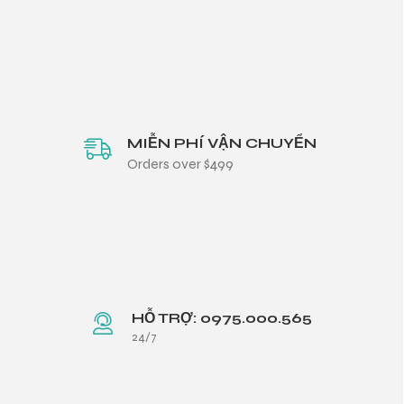
MIỄN PHÍ VẬN CHUYỂN
Orders over $499
HỖ TRỢ: 0975.000.565
24/7