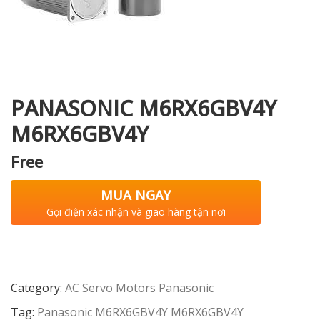
i XNK
PANASONIC M6RX6GBV4Y
M6RX6GBV4Y
Free
MUA NGAY
Gọi điện xác nhận và giao hàng tận nơi
Category:
AC Servo Motors Panasonic
Tag:
Panasonic M6RX6GBV4Y M6RX6GBV4Y