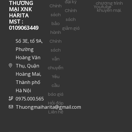
đại ký
THƯƠNG
chương trình
Chính
Youtube
MẠI XNK
khuyến mại.
Chính
sách
HARITA
sách
MST :
bảo
0109063449
giảm giá
hành
Số 3E, tổ 9A,
Chính
Phường
sách
Hoàng Văn
vận
Thụ, Quận
chuyển
Hoàng Mai,
Yêu
Thành phố
cầu
Hà Nội
báo giá
0975.000.565
Hỏi đáp
Thuongmaiharita@gmail.com
Liên hệ