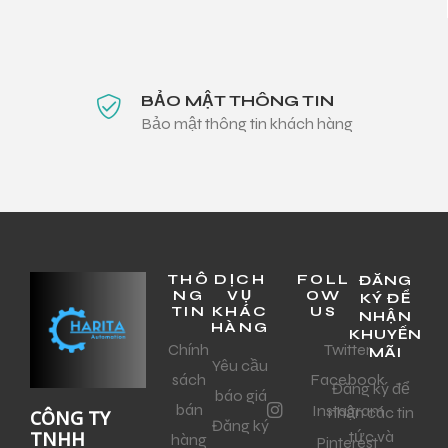
BẢO MẬT THÔNG TIN
Bảo mật thông tin khách hàng
THÔ
DỊCH
FOLL
ĐĂNG
NG
VỤ
OW
KÝ ĐỂ
TIN
KHÁC
US
NHẬN
HÀNG
KHUYẾN
Chính
Twitter
MÃI
Yêu cầu
sách
Facebook
Đăng ký để
báo giá
bán
Instagram
nhận các tin
CÔNG TY
Đăng ký
tức và
TNHH
hàng
Pinterest