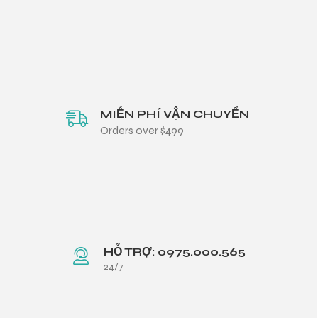
MIỄN PHÍ VẬN CHUYỂN
Orders over $499
HỖ TRỢ: 0975.000.565
24/7