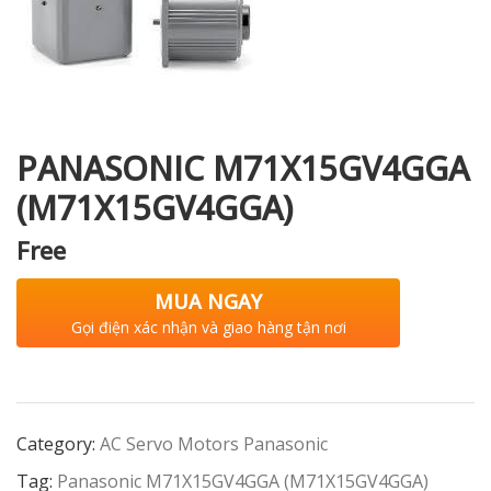
i XNK
PANASONIC M71X15GV4GGA
(M71X15GV4GGA)
Free
MUA NGAY
Gọi điện xác nhận và giao hàng tận nơi
Category:
AC Servo Motors Panasonic
Tag:
Panasonic M71X15GV4GGA (M71X15GV4GGA)