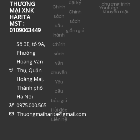
đại ký
THƯƠNG
chương trình
Chính
Youtube
MẠI XNK
khuyến mại.
Chính
sách
HARITA
sách
MST :
bảo
0109063449
giảm giá
hành
Số 3E, tổ 9A,
Chính
Phường
sách
Hoàng Văn
vận
Thụ, Quận
chuyển
Hoàng Mai,
Yêu
Thành phố
cầu
Hà Nội
báo giá
0975.000.565
Hỏi đáp
Thuongmaiharita@gmail.com
Liên hệ