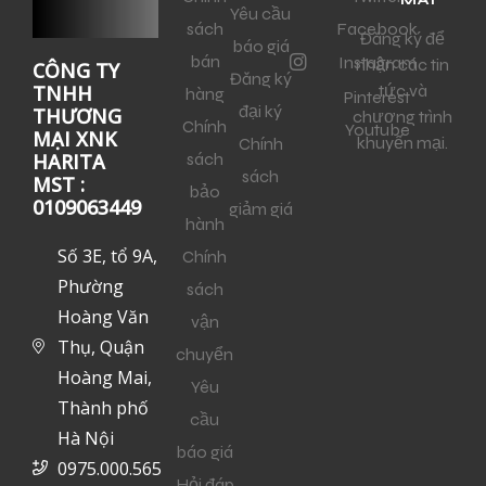
Yêu cầu
sách
Facebook
Đăng ký để
báo giá
bán
Instagram
nhận các tin
CÔNG TY
Đăng ký
tức và
TNHH
hàng
Pinterest
đại ký
THƯƠNG
chương trình
Chính
Youtube
MẠI XNK
khuyến mại.
Chính
sách
HARITA
sách
MST :
bảo
0109063449
giảm giá
hành
Số 3E, tổ 9A,
Chính
Phường
sách
Hoàng Văn
vận
Thụ, Quận
chuyển
Hoàng Mai,
Yêu
Thành phố
cầu
Hà Nội
báo giá
0975.000.565
Hỏi đáp