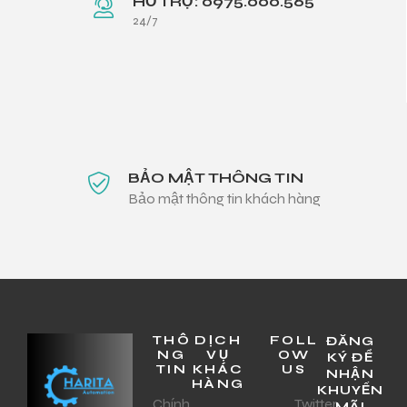
HỖ TRỢ: 0975.000.565
24/7
BẢO MẬT THÔNG TIN
Bảo mật thông tin khách hàng
THÔ
DỊCH
FOLL
ĐĂNG
NG
VỤ
OW
KÝ ĐỂ
TIN
KHÁC
US
NHẬN
HÀNG
KHUYẾN
Chính
Twitter
MÃI