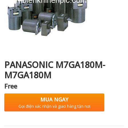
i XNK
PANASONIC M7GA180M-
M7GA180M
Free
MUA NGAY
Gọi điện xác nhận và giao hàng tận nơi