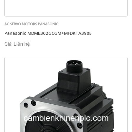
AC SERVO MOTORS PANASONIC
Panasonic MDME302GCGM+MFDKTA390E
Giá: Liên hệ