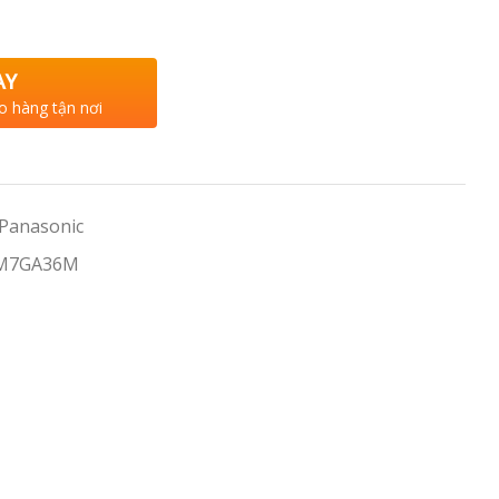
AY
o hàng tận nơi
 Panasonic
-M7GA36M