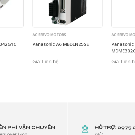
AC SERVO MOTORS
AC SERVO M
PANASONIC
PANASONIC
J042G1C
Panasonic A6 MBDLN25SE
Panasonic
MDME302
Giá: Liên hệ
Giá: Liên 
ỄN PHÍ VẬN CHUYỂN
HỖ TRỢ: 0975.
24/7
ers over $499