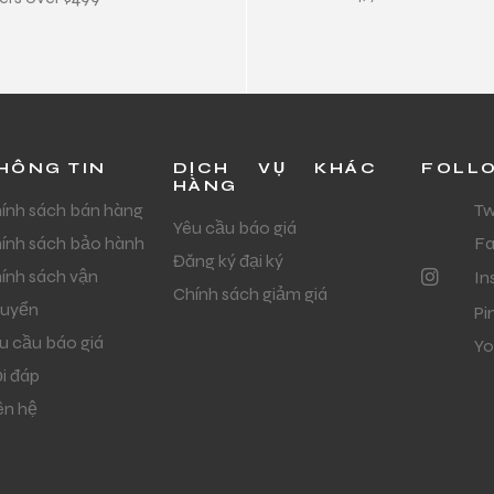
HÔNG TIN
DỊCH VỤ KHÁC
FOLL
HÀNG
ính sách bán hàng
Tw
Yêu cầu báo giá
ính sách bảo hành
F
Đăng ký đại ký
ính sách vận
In
Chính sách giảm giá
uyển
Pi
u cầu báo giá
Yo
i đáp
ên hệ