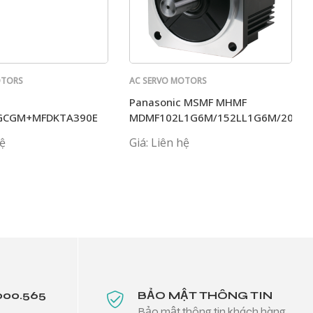
OTORS
AC SERVO MOTORS
PANASONIC
Panasonic MSMF MHMF
GCGM+MFDKTA390E
MDMF102L1G6M/152LL1G6M/202L
hệ
Giá: Liên hệ
000.565
BẢO MẬT THÔNG TIN
Bảo mật thông tin khách hàng