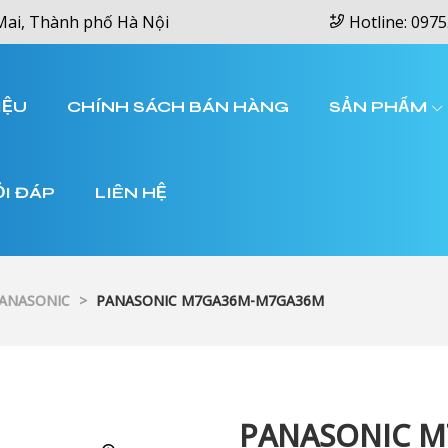
Mai, Thành phố Hà Nội
Hotline: 0975
IỆU
CHÍNH SÁCH BÁN HÀNG
SẢN PHẨM
ỎI ĐÁP
LIÊN HỆ
PANASONIC
>
PANASONIC M7GA36M-M7GA36M
PANASONIC 