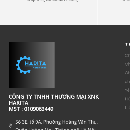
T
Ch
Ch
Ch
ch
Yê
CÔNG TY TNHH THƯƠNG MẠI XNK
Hỏ
HARITA
Li
MST : 0109063449
Số 3E, tổ 9A, Phường Hoàng Văn Thụ,
Quận Hoàng Mai, Thành phố Hà Nội