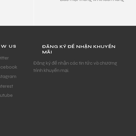
OW US
ĐĂNG KÝ ĐỂ NHẬN KHUYẾN
MÃI
itter
Đăng ký để nhận các tin tức và chương
acebook
trình khuyến mại.
stagram
nterest
utube