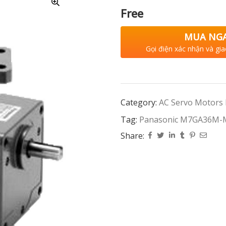
Free
MUA NG
Gọi điện xác nhận và gia
Category:
AC Servo Motors
Tag:
Panasonic M7GA36M
Share: