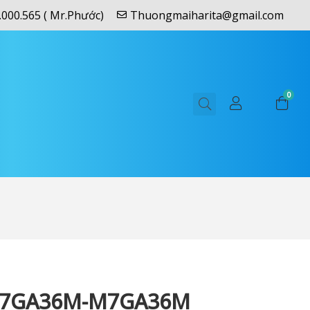
.000.565 ( Mr.Phước)
Thuongmaiharita@gmail.com
0
M7GA36M-M7GA36M