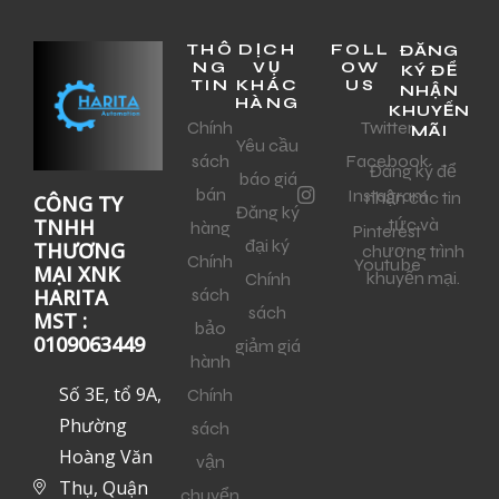
THÔ
DỊCH
FOLL
ĐĂNG
NG
VỤ
OW
KÝ ĐỂ
TIN
KHÁC
US
NHẬN
HÀNG
KHUYẾN
Chính
Twitter
MÃI
Yêu cầu
sách
Facebook
Đăng ký để
báo giá
bán
Instagram
nhận các tin
CÔNG TY
Đăng ký
tức và
TNHH
hàng
Pinterest
đại ký
THƯƠNG
chương trình
Chính
Youtube
MẠI XNK
khuyến mại.
Chính
sách
HARITA
sách
MST :
bảo
0109063449
giảm giá
hành
Số 3E, tổ 9A,
Chính
Phường
sách
Hoàng Văn
vận
Thụ, Quận
chuyển