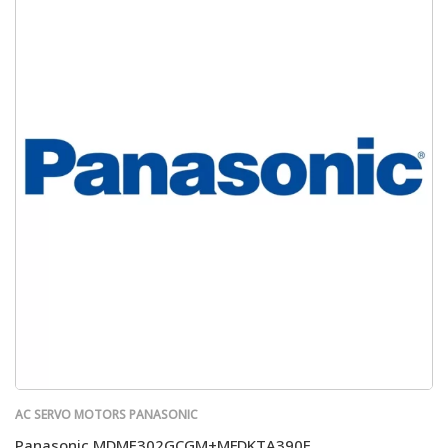
AC SERVO MOTORS PANASONIC
Panasonic MDME302GCGM+MFDKTA390E