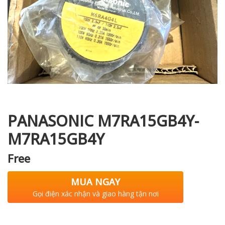
i XNK
PANASONIC M7RA15GB4Y-
M7RA15GB4Y
Free
MUA NGAY
Gọi điện xác nhận và giao hàng tận nơi