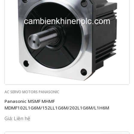
AC SERVO MOTORS PANASONIC
Panasonic MSMF MHMF
MDMF102L1G6M/152LL1G6M/202L1G6M/L1H6M
Giá: Liên hệ