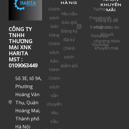
HÀNG
KHUYẾN
Chính
Twitter
MÃI
Yêu cầu
sách
Facebook
Đăng ký để
báo giá
bán
Instagram
nhận các tin
CÔNG TY
Đăng ký
tức và
TNHH
hàng
Pinterest
đại ký
THƯƠNG
chương trình
Chính
Youtube
MẠI XNK
khuyến mại.
Chính
sách
HARITA
sách
MST :
bảo
0109063449
giảm giá
hành
Số 3E, tổ 9A,
Chính
Phường
sách
Hoàng Văn
vận
Thụ, Quận
chuyển
Hoàng Mai,
Yêu
Thành phố
cầu
Hà Nội