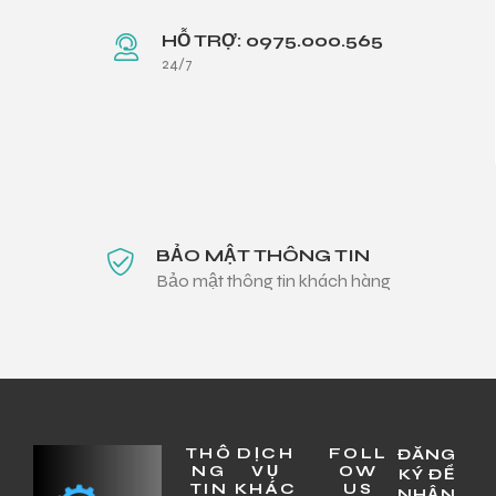
HỖ TRỢ: 0975.000.565
24/7
BẢO MẬT THÔNG TIN
Bảo mật thông tin khách hàng
THÔ
DỊCH
FOLL
ĐĂNG
NG
VỤ
OW
KÝ ĐỂ
TIN
KHÁC
US
NHẬN